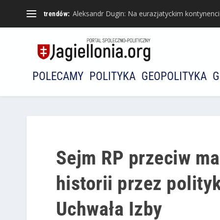
Aleksandr Dugin: Na eurazjatyckim kontynencie 
trendów:
POLECAMY
POLITYKA
GEOPOLITYKA
G
Sejm RP przeciw ma
historii przez polit
Uchwała Izby