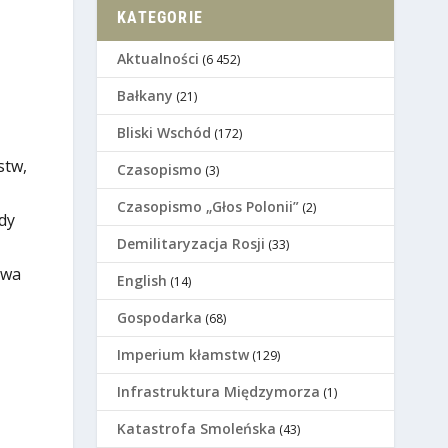
KATEGORIE
Aktualności
(6 452)
Bałkany
(21)
Bliski Wschód
(172)
stw,
Czasopismo
(3)
Czasopismo „Głos Polonii”
(2)
dy
Demilitaryzacja Rosji
(33)
twa
English
(14)
Gospodarka
(68)
Imperium kłamstw
(129)
Infrastruktura Międzymorza
(1)
Katastrofa Smoleńska
(43)