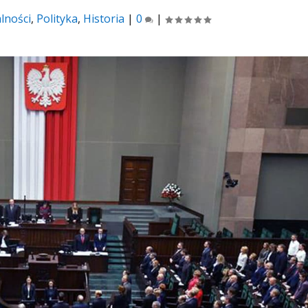
lności
,
Polityka
,
Historia
|
0
|