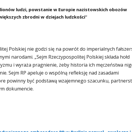
lionów ludzi, powstanie w Europie nazistowskich obozów
większych zbrodni w dziejach ludzkości”
ej Polskiej nie godzi się na powrót do imperialnych fałszer
innymi narodami. „Sejm Rzeczypospolitej Polskiej składa hołd
ryzmu i wyraża pragnienie, żeby historia ich męczeństwa nig
nie. Sejm RP apeluje o wspólną refleksję nad zasadami
re powinny być podstawą wzajemnego szacunku, partners
tym dokumencie.