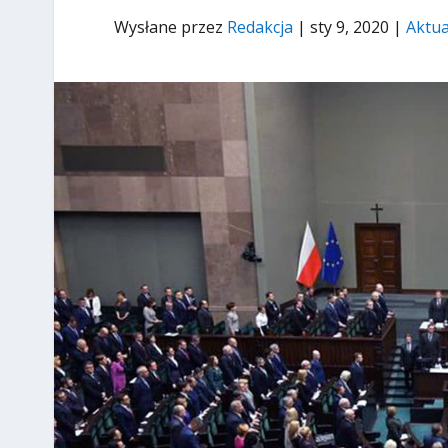
Wysłane przez
Redakcja
|
sty 9, 2020
|
Aktua