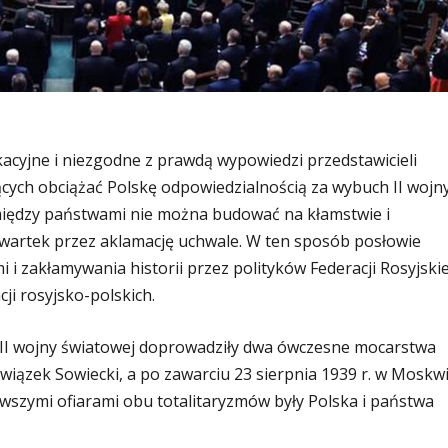
acyjne i niezgodne z prawdą wypowiedzi przedstawicieli
ących obciążać Polskę odpowiedzialnością za wybuch II wojn
między państwami nie można budować na kłamstwie i
czwartek przez aklamację uchwale. W ten sposób posłowie
i zakłamywania historii przez polityków Federacji Rosyjskie
ji rosyjsko-polskich.
I wojny światowej doprowadziły dwa ówczesne mocarstwa
 Związek Sowiecki, a po zawarciu 23 sierpnia 1939 r. w Moskw
szymi ofiarami obu totalitaryzmów były Polska i państwa