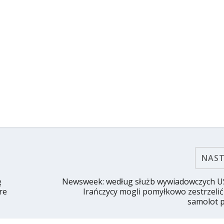
NAS
ę
Newsweek: według służb wywiadowczych US
re
Irańczycy mogli pomyłkowo zestrzelić
samolot 