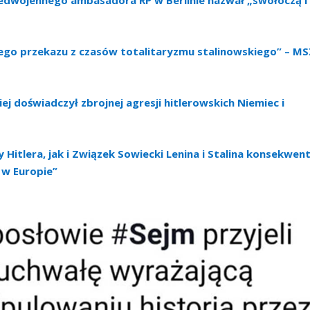
edwojennego ambasadora RP w Berlinie nazwał „swołoczą i
go przekazu z czasów totalitaryzmu stalinowskiego” – MS
j doświadczył zbrojnej agresji hitlerowskich Niemiec i
itlera, jak i Związek Sowiecki Lenina i Stalina konsekwent
 w Europie”