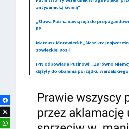
Putin tworzy wizerunek wroga Polaka: prz
antysemicką świnią”
„Słowa Putina nawiązują do propagandowe
RP
Mateusz Morawiecki: „Nasz kraj najwcześnie
sowieckiej Rosji”
IPN odpowiada Putinowi: „Zarówno Niemcy H
dążyły do obalenia porządku wersalskiego