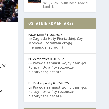
sie 5, 2026
|
Aktualności
,
Kościół
katolicki
OSTATNIE KOMENTARZE
Paweł Kopeć
11/06/2026
Zagłada Huty Pieniackiej. Czy
on
Moskwa utorowała drogę
y
niemieckiej zbrodni?
PI Grembowicz
08/05/2026
Prawda zamiast wojny pamięci.
on
j w
Polacy i Ukraińcy rozpoczęli
historyczną debatę
Dr. Pavl Kopetzky
08/05/2026
Prawda zamiast wojny pamięci.
on
ie
Polacy i Ukraińcy rozpoczęli
historyczną debatę