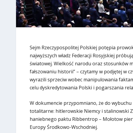
Sejm Rzeczypospolitej Polskiej potępia prowok
najwyższych władz Federacji Rosyjskiej próbuj
światowej. Wielkość narodu oraz stosunków 
fałszowaniu historii” – czytamy w podjętej w 
wyrazili sprzeciw wobec manipulowania faktami 
celu dyskredytowania Polski i pogarszania relac
W dokumencie przypomniano, że do wybuchu I
totalitarne: hitlerowskie Niemcy i stalinowski
haniebnego paktu Ribbentrop – Mołotow pierw
Europy Środkowo-Wschodniej.