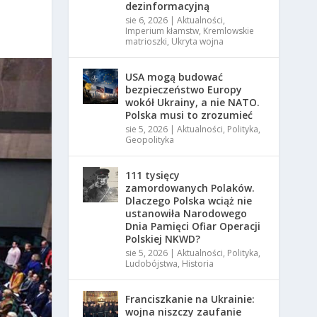
dezinformacyjną
sie 6, 2026
|
Aktualności
,
Imperium kłamstw
,
Kremlowskie
matrioszki
,
Ukryta wojna
USA mogą budować
bezpieczeństwo Europy
wokół Ukrainy, a nie NATO.
Polska musi to zrozumieć
sie 5, 2026
|
Aktualności
,
Polityka
,
Geopolityka
111 tysięcy
zamordowanych Polaków.
Dlaczego Polska wciąż nie
ustanowiła Narodowego
Dnia Pamięci Ofiar Operacji
Polskiej NKWD?
sie 5, 2026
|
Aktualności
,
Polityka
,
Ludobójstwa
,
Historia
Franciszkanie na Ukrainie:
wojna niszczy zaufanie