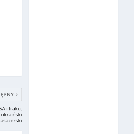
TĘPNY
A i Iraku,
 ukraiński
pasażerski