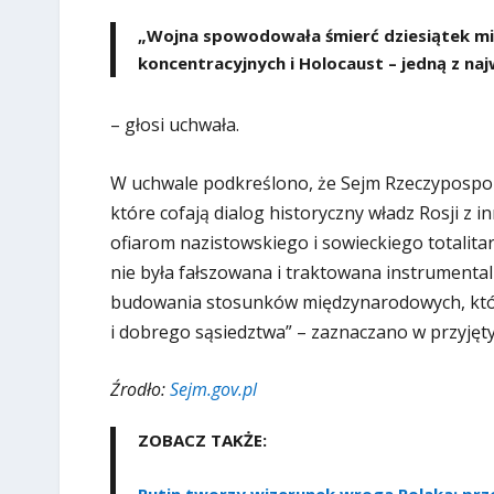
„Wojna spowodowała śmierć dziesiątek mi
koncentracyjnych i Holocaust – jedną z naj
– głosi uchwała.
W uchwale podkreślono, że Sejm Rzeczypospolit
które cofają dialog historyczny władz Rosji z 
ofiarom nazistowskiego i sowieckiego totalita
nie była fałszowana i traktowana instrumental
budowania stosunków międzynarodowych, któ
i dobrego sąsiedztwa” – zaznaczano w przyję
Źrodło:
Sejm.gov.pl
ZOBACZ TAKŻE: