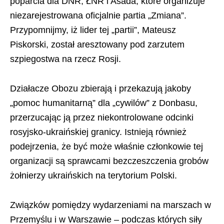
poparcia dla DNR, ŁNR i Asada, które organizuje
niezarejestrowana oficjalnie partia „Zmiana”.
Przypomnijmy, iż lider tej „partii”, Mateusz
Piskorski, został aresztowany pod zarzutem
szpiegostwa na rzecz Rosji.
Działacze Obozu zbierają i przekazują jakoby
„pomoc humanitarną” dla „cywilów” z Donbasu,
przerzucając ją przez niekontrolowane odcinki
rosyjsko-ukraińskiej granicy. Istnieją również
podejrzenia, że być może właśnie członkowie tej
organizacji są sprawcami bezczeszczenia grobów
żołnierzy ukraińskich na terytorium Polski.
Związków pomiędzy wydarzeniami na marszach w
Przemyślu i w Warszawie – podczas których siły