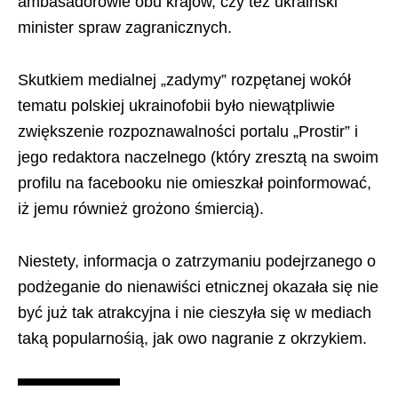
ambasadorowie obu krajów, czy też ukraiński
minister spraw zagranicznych.
Skutkiem medialnej „zadymy” rozpętanej wokół
tematu polskiej ukrainofobii było niewątpliwie
zwiększenie rozpoznawalności portalu „Prostir” i
jego redaktora naczelnego (który zresztą na swoim
profilu na facebooku nie omieszkał poinformować,
iż jemu również grożono śmiercią).
Niestety, informacja o zatrzymaniu podejrzanego o
podżeganie do nienawiści etnicznej okazała się nie
być już tak atrakcyjna i nie cieszyła się w mediach
taką popularnośią, jak owo nagranie z okrzykiem.