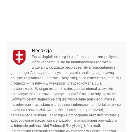
Redakcja
Portal Jagiellonia.org to platforma społeczno-polityczna,
która koncentruje się na monitorowaniu zagrożeń i
wyzwań w obszarze bezpieczeństwa regionalnego i
globalnego. Autorzy portalu systematycznie analizują agresywną
politykę zagraniczną Federacji Rosyjskiej, a ich ostrzeżenia, analizy i
prognozy – niestety – w większości przypadków znajdują
potwierdzenie. W ciągu ostatnich dziesięciu lat niemal wszystkie
przewidywania autorów dotyczące działań Rosji okazały się trafne.
Głównym celem Jagiellonia.org jest wspieranie polskiego interesu
narodowego i racji stanu w przestrzeni informacyjnej. Portal aktywnie
działa na rzecz kształtowania świadomej opinii publicznej,
demaskując i neutralizując rosyjską propagandę oraz dezinformację.
Zdecydowanie sprzeciwia się wszelkim manipulacjom prowadzonym
w interesie putinowskiej Federacji Rosyjskiej, która realizuje
informacyjną i ideologiczną wojnę wymierzoną w Polskę, państwa