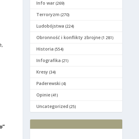
Info war
(269)
Terroryzm
(270)
Ludobójstwa
(224)
Оbronność i konflikty zbrojne
(1 281)
e,
Historia
(554)
Infografika
(21)
Kresy
(34)
Paderewski
(4)
Opinie
(41)
Uncategorized
(25)
o”