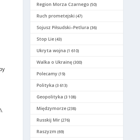
Region Morza Czarnego
(50)
Ruch prometejski
(47)
Sojusz Piłsudski–Petlura
(36)
Stop Lie
(43)
Ukryta wojna
(1 610)
Walka o Ukrainę
(300)
py
Polecamy
(19)
Polityka
(3 613)
Geopolityka
(3 108)
Międzymorze
(238)
ń.
O
Russkij Mir
(276)
Raszyzm
(69)