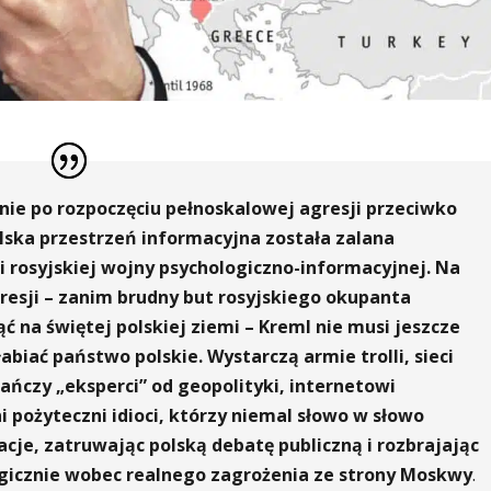
lnie po rozpoczęciu pełnoskalowej agresji przeciwko
olska przestrzeń informacyjna została zalana
rosyjskiej wojny psychologiczno-informacyjnej. Na
resji – zanim brudny but rosyjskiego okupanta
 na świętej polskiej ziemi – Kreml nie musi jeszcze
abiać państwo polskie. Wystarczą armie trolli, sieci
czy „eksperci” od geopolityki, internetowi
ni pożyteczni idioci, którzy niemal słowo w słowo
acje, zatruwając polską debatę publiczną i rozbrajając
gicznie wobec realnego zagrożenia ze strony Moskwy
.