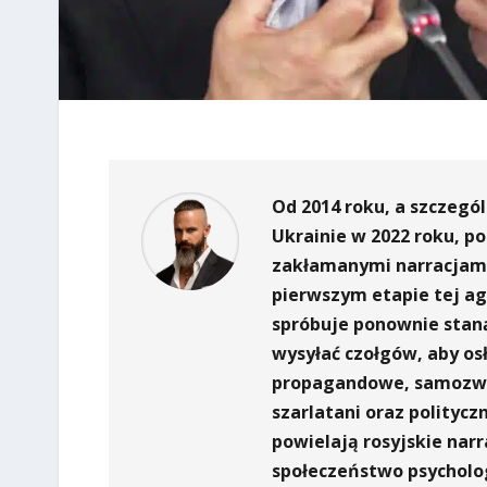
Od 2014 roku, a szczegó
Ukrainie w 2022 roku, p
zakłamanymi narracjami 
pierwszym etapie tej ag
spróbuje ponownie stanąć
wysyłać czołgów, aby osł
propagandowe, samozwań
szarlatani oraz politycz
powielają rosyjskie narr
społeczeństwo psycholo