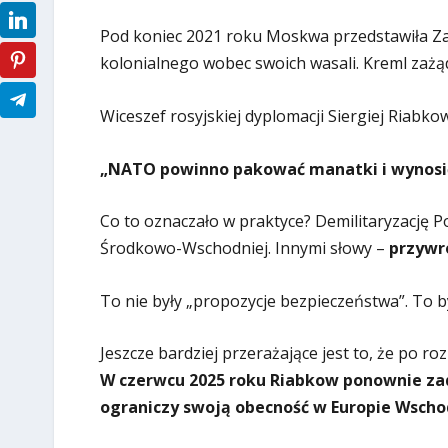
Pod koniec 2021 roku Moskwa przedstawiła Z
kolonialnego wobec swoich wasali. Kreml zażą
Wiceszef rosyjskiej dyplomacji Siergiej Riabko
„NATO powinno pakować manatki i wynosić 
Co to oznaczało w praktyce? Demilitaryzację Pol
Środkowo-Wschodniej. Innymi słowy –
przywr
To nie były „propozycje bezpieczeństwa”. To by
Jeszcze bardziej przerażające jest to, że po ro
W czerwcu 2025 roku Riabkow ponownie zade
ograniczy swoją obecność w Europie Wscho