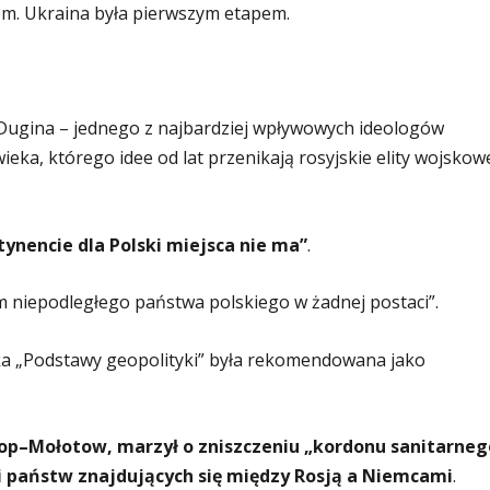
lem. Ukraina była pierwszym etapem.
Dugina – jednego z najbardziej wpływowych ideologów
ieka, którego idee od lat przenikają rosyjskie elity wojskow
ynencie dla Polski miejsca nie ma”
.
em niepodległego państwa polskiego w żadnej postaci”.
ążka „Podstawy geopolityki” była rekomendowana jako
rop–Mołotow, marzył o zniszczeniu „kordonu sanitarneg
i państw znajdujących się między Rosją a Niemcami
.