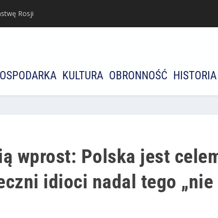
stwę Rosji
OSPODARKA
KULTURA
OBRONNOŚĆ
HISTORIA
ią wprost: Polska jest cele
czni idioci nadal tego „nie