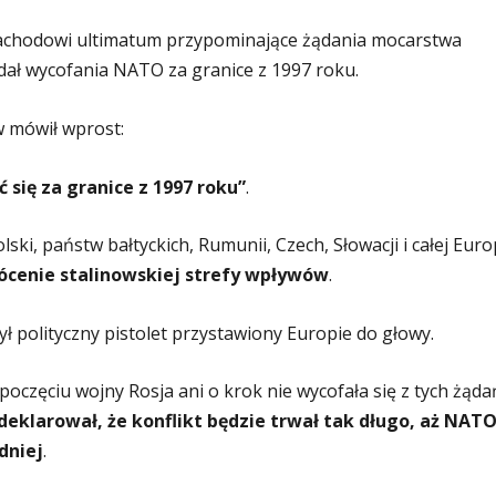
achodowi ultimatum przypominające żądania mocarstwa
dał wycofania NATO za granice z 1997 roku.
w mówił wprost:
się za granice z 1997 roku”
.
ski, państw bałtyckich, Rumunii, Czech, Słowacji i całej Euro
ócenie stalinowskiej strefy wpływów
.
ł polityczny pistolet przystawiony Europie do głowy.
zpoczęciu wojny Rosja ani o krok nie wycofała się z tych żąda
klarował, że konflikt będzie trwał tak długo, aż NAT
dniej
.