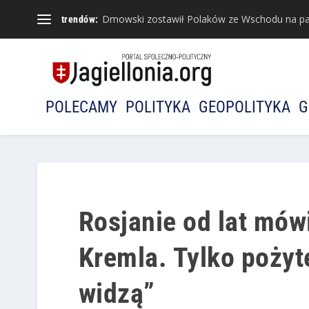
Dmowski zostawił Polaków ze Wschodu na pa
trendów:
POLECAMY
POLITYKA
GEOPOLITYKA
G
Rosjanie od lat mów
Kremla. Tylko pożyte
widzą”