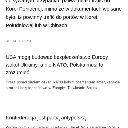
opisywanym przypadku, paliwo miało trafić do
Korei Północnej, mimo że w dokumentach wpisane
było, iż powinny trafić do portów w Korei
Południowej lub w Chinach.
RELATED POST
USA mogą budować bezpieczeństwo Europy
wokół Ukrainy, a nie NATO. Polska musi to
zrozumieć
Przez ponad siedem dekad NATO było fundamentem amerykańskiej
strategii bezpieczeństwa w Europie. To właśnie Sojusz…
Konfederacja jest partią antypolską
Ważny polityk Konfederacji i adwokat Jacek Wilk za jedyne 39,90 zł