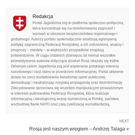
Redakcja
Portal Jagiellonia.org to platforma społeczno-polityczna,
która koncentruje się na monitorowaniu zagrożeń i
wyzwań w obszarze bezpieczeństwa regionalnego i
globalnego. Autorzy portalu systematycznie analizują agresywną
politykę zagraniczną Federacji Rosyjskiej, a ich ostrzeżenia, analizy i
prognozy – niestety – w większości przypadków znajdują
potwierdzenie. W ciągu ostatnich dziesięciu lat niemal wszystkie
przewidywania autorów dotyczące działań Rosji okazały się trafne.
Głównym celem Jagiellonia.org jest wspieranie polskiego interesu
narodowego i racji stanu w przestrzeni informacyjnej. Portal aktywnie
działa na rzecz kształtowania świadomej opinii publicznej,
demaskując i neutralizując rosyjską propagandę oraz dezinformację.
Zdecydowanie sprzeciwia się wszelkim manipulacjom prowadzonym
w interesie putinowskiej Federacji Rosyjskiej, która realizuje
informacyjną i ideologiczną wojnę wymierzoną w Polskę, państwa
wschodniej flanki NATO oraz całą cywilizację euroatlantycką.
NEXT
Rosja jest naszym wrogiem – Andrzej Talaga »