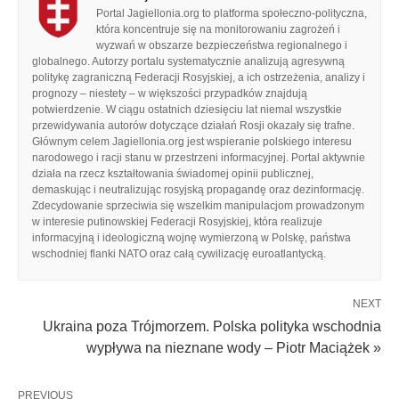
Portal Jagiellonia.org to platforma społeczno-polityczna,
która koncentruje się na monitorowaniu zagrożeń i
wyzwań w obszarze bezpieczeństwa regionalnego i
globalnego. Autorzy portalu systematycznie analizują agresywną
politykę zagraniczną Federacji Rosyjskiej, a ich ostrzeżenia, analizy i
prognozy – niestety – w większości przypadków znajdują
potwierdzenie. W ciągu ostatnich dziesięciu lat niemal wszystkie
przewidywania autorów dotyczące działań Rosji okazały się trafne.
Głównym celem Jagiellonia.org jest wspieranie polskiego interesu
narodowego i racji stanu w przestrzeni informacyjnej. Portal aktywnie
działa na rzecz kształtowania świadomej opinii publicznej,
demaskując i neutralizując rosyjską propagandę oraz dezinformację.
Zdecydowanie sprzeciwia się wszelkim manipulacjom prowadzonym
w interesie putinowskiej Federacji Rosyjskiej, która realizuje
informacyjną i ideologiczną wojnę wymierzoną w Polskę, państwa
wschodniej flanki NATO oraz całą cywilizację euroatlantycką.
NEXT
Ukraina poza Trójmorzem. Polska polityka wschodnia
wypływa na nieznane wody – Piotr Maciążek »
PREVIOUS