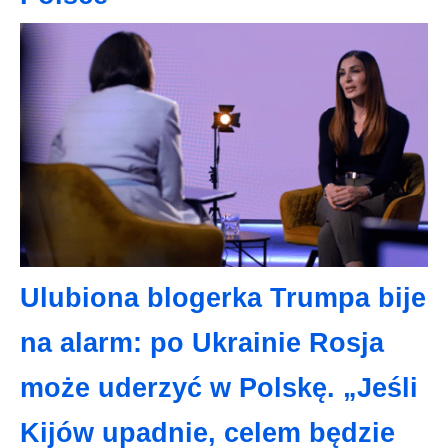
Ulubiona blogerka Trumpa bije
na alarm: po Ukrainie Rosja
może uderzyć w Polskę. „Jeśli
Kijów upadnie, celem będzie