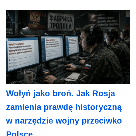
Wołyń jako broń. Jak Rosja
zamienia prawdę historyczną
w narzędzie wojny przeciwko
Polsce