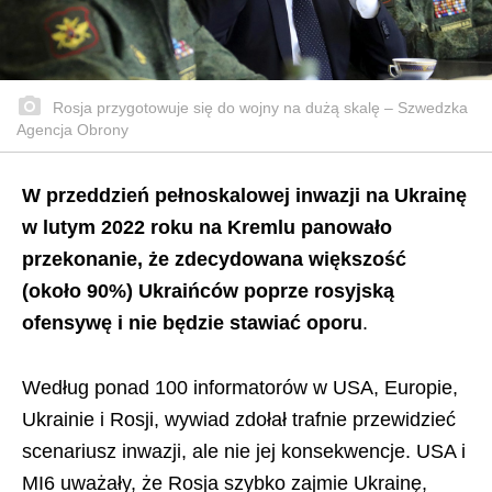
Rosja przygotowuje się do wojny na dużą skalę – Szwedzka
Agencja Obrony
W przeddzień pełnoskalowej inwazji na Ukrainę
w lutym 2022 roku na Kremlu panowało
przekonanie, że zdecydowana większość
(około 90%) Ukraińców poprze rosyjską
ofensywę i nie będzie stawiać oporu
.
Według ponad 100 informatorów w USA, Europie,
Ukrainie i Rosji, wywiad zdołał trafnie przewidzieć
scenariusz inwazji, ale nie jej konsekwencje. USA i
MI6 uważały, że Rosja szybko zajmie Ukrainę,