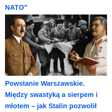
NATO”
Powstanie Warszawskie.
Między swastyką a sierpem i
młotem – jak Stalin pozwolił