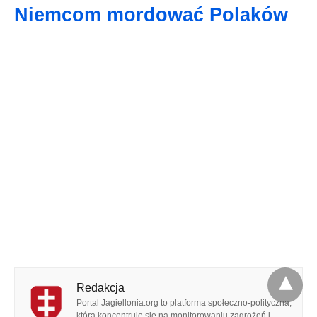
Niemcom mordować Polaków
Redakcja
Portal Jagiellonia.org to platforma społeczno-polityczna,
która koncentruje się na monitorowaniu zagrożeń i