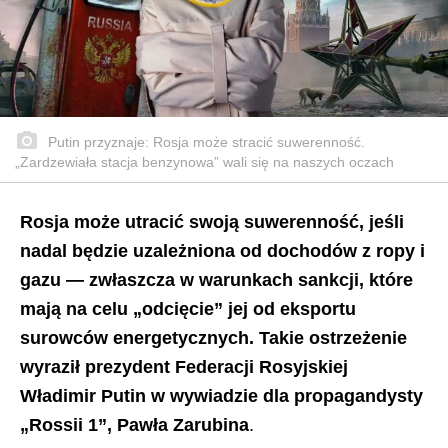
Putin przyznaje: Rosja może stracić suwerenność.
„Zardzewiała stacja benzynowa” wali się na naszych oczach
Rosja może utracić swoją suwerenność, jeśli
nadal będzie uzależniona od dochodów z ropy i
gazu — zwłaszcza w warunkach sankcji, które
mają na celu „odcięcie” jej od eksportu
surowców energetycznych. Takie ostrzeżenie
wyraził prezydent Federacji Rosyjskiej
Władimir Putin w wywiadzie dla propagandysty
„Rossii 1”, Pawła Zarubina
.