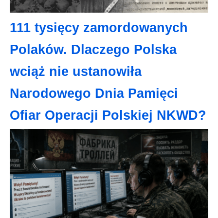
111 tysięcy zamordowanych
Polaków. Dlaczego Polska
wciąż nie ustanowiła
Narodowego Dnia Pamięci
Ofiar Operacji Polskiej NKWD?