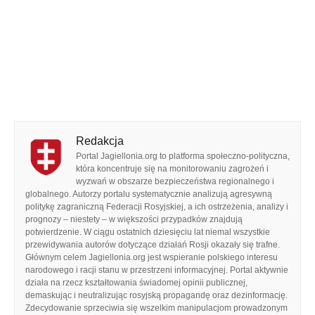
Redakcja
Portal Jagiellonia.org to platforma społeczno-polityczna,
która koncentruje się na monitorowaniu zagrożeń i
wyzwań w obszarze bezpieczeństwa regionalnego i
globalnego. Autorzy portalu systematycznie analizują agresywną
politykę zagraniczną Federacji Rosyjskiej, a ich ostrzeżenia, analizy i
prognozy – niestety – w większości przypadków znajdują
potwierdzenie. W ciągu ostatnich dziesięciu lat niemal wszystkie
przewidywania autorów dotyczące działań Rosji okazały się trafne.
Głównym celem Jagiellonia.org jest wspieranie polskiego interesu
narodowego i racji stanu w przestrzeni informacyjnej. Portal aktywnie
działa na rzecz kształtowania świadomej opinii publicznej,
demaskując i neutralizując rosyjską propagandę oraz dezinformację.
Zdecydowanie sprzeciwia się wszelkim manipulacjom prowadzonym