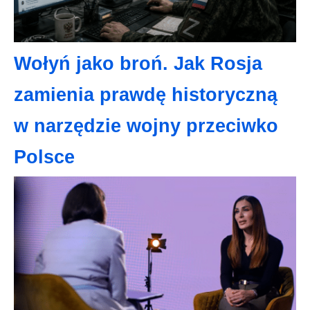
Wołyń jako broń. Jak Rosja
zamienia prawdę historyczną
w narzędzie wojny przeciwko
Polsce