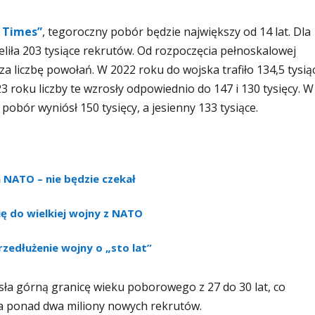
 Times”
, tegoroczny pobór będzie największy od 14 lat. Dla
liła 203 tysiące rekrutów. Od rozpoczęcia pełnoskalowej
a liczbę powołań. W 2022 roku do wojska trafiło 134,5 tysią
23 roku liczby te wzrosły odpowiednio do 147 i 130 tysięcy. W
pobór wyniósł 150 tysięcy, a jesienny 133 tysiące.
a NATO – nie będzie czekał
ę do wielkiej wojny z NATO
zedłużenie wojny o „sto lat”
a górną granicę wieku poborowego z 27 do 30 lat, co
ka ponad dwa miliony nowych rekrutów.