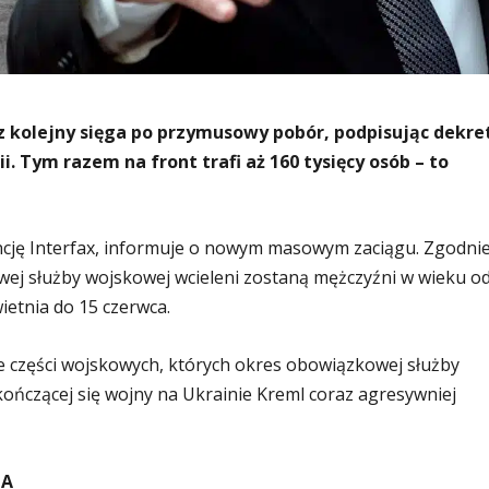
z kolejny sięga po przymusowy pobór, podpisując dekre
i. Tym razem na front trafi aż 160 tysięcy osób – to
ncję Interfax, informuje o nowym masowym zaciągu. Zgodni
ej służby wojskowej wcieleni zostaną mężczyźni w wieku o
ietnia do 15 czerwca.
e części wojskowych, których okres obowiązkowej służby
kończącej się wojny na Ukrainie Kreml coraz agresywniej
IA