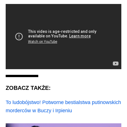
ZOBACZ TAKŻE:
To ludobójstwo! Potworne bestialstwa putinowskich
morderców w Buczy i Irpieniu