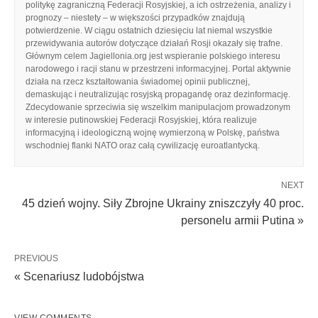
politykę zagraniczną Federacji Rosyjskiej, a ich ostrzeżenia, analizy i
prognozy – niestety – w większości przypadków znajdują
potwierdzenie. W ciągu ostatnich dziesięciu lat niemal wszystkie
przewidywania autorów dotyczące działań Rosji okazały się trafne.
Głównym celem Jagiellonia.org jest wspieranie polskiego interesu
narodowego i racji stanu w przestrzeni informacyjnej. Portal aktywnie
działa na rzecz kształtowania świadomej opinii publicznej,
demaskując i neutralizując rosyjską propagandę oraz dezinformację.
Zdecydowanie sprzeciwia się wszelkim manipulacjom prowadzonym
w interesie putinowskiej Federacji Rosyjskiej, która realizuje
informacyjną i ideologiczną wojnę wymierzoną w Polskę, państwa
wschodniej flanki NATO oraz całą cywilizację euroatlantycką.
NEXT
45 dzień wojny. Siły Zbrojne Ukrainy zniszczyły 40 proc.
personelu armii Putina »
PREVIOUS
« Scenariusz ludobójstwa