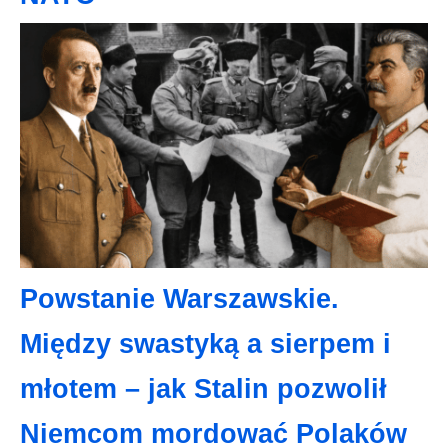
Powstanie Warszawskie.
Między swastyką a sierpem i
młotem – jak Stalin pozwolił
Niemcom mordować Polaków