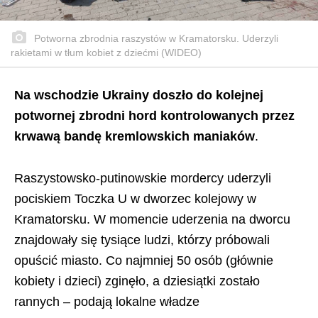
Potworna zbrodnia raszystów w Kramatorsku. Uderzyli
rakietami w tłum kobiet z dziećmi (WIDEO)
Na wschodzie Ukrainy doszło do kolejnej
potwornej zbrodni hord kontrolowanych przez
krwawą bandę kremlowskich maniaków
.
Raszystowsko-putinowskie mordercy uderzyli
pociskiem Toczka U w dworzec kolejowy w
Kramatorsku. W momencie uderzenia na dworcu
znajdowały się tysiące ludzi, którzy próbowali
opuścić miasto. Co najmniej 50 osób (głównie
kobiety i dzieci) zginęło, a dziesiątki zostało
rannych – podają lokalne władze