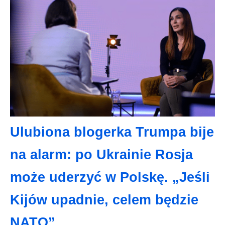
Ulubiona blogerka Trumpa bije
na alarm: po Ukrainie Rosja
może uderzyć w Polskę. „Jeśli
Kijów upadnie, celem będzie
NATO”