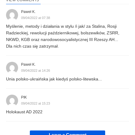
VIEW COMMENTS
Paweł K.
09/04/2022 at 07:38
Myślenie, metody i działania w stylu /i jak/ za Stalina, Rosji
Radzieckiej, rewolucji październikowej, bolszewików, ZSRR,
NKWD, KGB oraz narodowosocyalistycznej III Rzeszy AH...
Dla nich czas się zatrzymał.
Paweł K.
09/04/2022 at 14:26
Unia polsko-ukraińska jak kiedyś polsko-litewska...
PIK
09/04/2022 at 15:23
Holokaust AD 2022
Leave a Comment