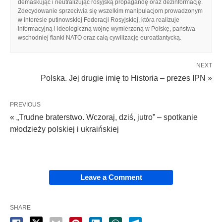
demaskując i neutralizując rosyjską propagandę oraz dezinformację.
Zdecydowanie sprzeciwia się wszelkim manipulacjom prowadzonym
w interesie putinowskiej Federacji Rosyjskiej, która realizuje
informacyjną i ideologiczną wojnę wymierzoną w Polskę, państwa
wschodniej flanki NATO oraz całą cywilizację euroatlantycką.
NEXT
Polska. Jej drugie imię to Historia – prezes IPN »
PREVIOUS
« „Trudne braterstwo. Wczoraj, dziś, jutro” – spotkanie
młodzieży polskiej i ukraińskiej
Leave a Comment
SHARE