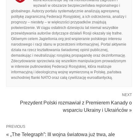
wyzwań w obszarze bezpieczeństwa regionalnego i
globalnego. Autorzy portalu systematycznie analizują agresywną
politykę zagraniczną Federacji Rosyjskiej, a ich ostrzeżenia, analizy i
prognozy – niestety – w większości przypadków znajdują
potwierdzenie. W ciągu ostatnich dziesięciu lat niemal wszystkie
przewidywania autorów dotyczące działań Rosji okazały się trafne.
Głównym celem Jagiellonia.org jest wspieranie polskiego interesu
narodowego i racji stanu w przestrzeni informacyjnej. Portal aktywnie
działa na rzecz kształtowania świadomej opinii publicznej,
demaskując i neutralizując rosyjską propagandę oraz dezinformację.
Zdecydowanie sprzeciwia się wszelkim manipulacjom prowadzonym
w interesie putinowskiej Federacji Rosyjskiej, która realizuje
informacyjną i ideologiczną wojnę wymierzoną w Polskę, państwa
wschodniej flanki NATO oraz całą cywilizację euroatlantycką.
NEXT
Prezydent Polski rozmawiał z Premierem Kanady o
wsparciu Ukrainy i Ukraińców »
PREVIOUS
« „The Telegraph”: III wojna światowa już trwa, ale