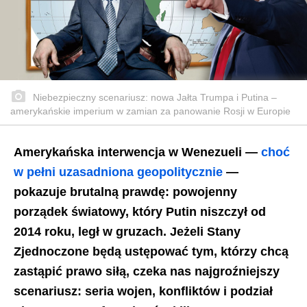
Niebezpieczny scenariusz: nowa Jałta Trumpa i Putina –
amerykańskie imperium w zamian za panowanie Rosji w Europie
Amerykańska interwencja w Wenezueli —
choć
w pełni uzasadniona geopolitycznie
—
pokazuje brutalną prawdę: powojenny
porządek światowy, który Putin niszczył od
2014 roku, legł w gruzach. Jeżeli Stany
Zjednoczone będą ustępować tym, którzy chcą
zastąpić prawo siłą, czeka nas najgroźniejszy
scenariusz: seria wojen, konfliktów i podział