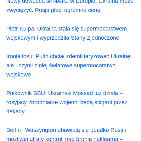
Nowy dowódca sił NATO w Europie: Ukraina może
zwyciężyć. Rosja płaci ogromną cenę
Piotr Kulpa: Ukraina stała się supermocarstwem
wojskowym i wyprzedziła Stany Zjednoczone
Ironia losu: Putin chciał zdemilitaryzować Ukrainę,
ale uczynił z niej światowe supermocarstwo
wojskowe
Pułkownik SBU: Ukraiński Mossad już działa –
rosyjscy zbrodniarze wojenni będą ścigani przez
dekady
Berlin i Waszyngton obawiają się upadku Rosji i
możliwej utraty kontroli nad bronią nuklearną –