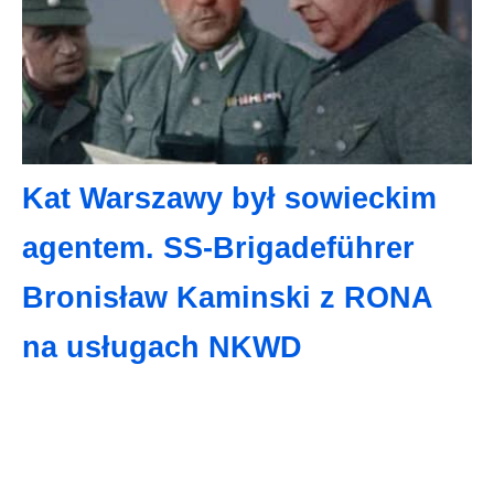
Kat Warszawy był sowieckim
agentem. SS-Brigadeführer
Bronisław Kaminski z RONA
na usługach NKWD