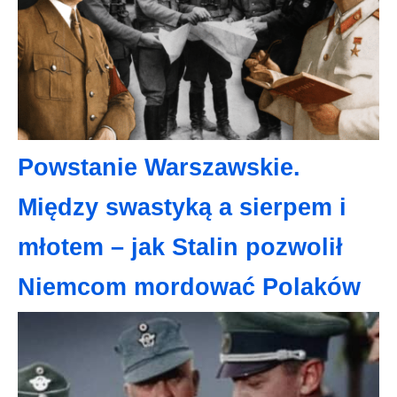
Powstanie Warszawskie.
Między swastyką a sierpem i
młotem – jak Stalin pozwolił
Niemcom mordować Polaków