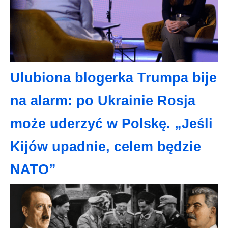
Ulubiona blogerka Trumpa bije
na alarm: po Ukrainie Rosja
może uderzyć w Polskę. „Jeśli
Kijów upadnie, celem będzie
NATO”