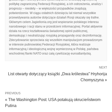
politykę zagraniczną Federacji Rosyjskiej, a ich ostrzeżenia, analizy i
prognozy – niestety – w większości przypadków znajdują
potwierdzenie. W ciągu ostatnich dziesięciu lat niemal wszystkie
przewidywania autorów dotyczące działań Rosji okazały się trafne.
Głównym celem Jagiellonia.org jest wspieranie polskiego interesu
narodowego i racji stanu w przestrzeni informacyjnej. Portal aktywnie
działa na rzecz kształtowania świadomej opinii publicznej,
demaskując i neutralizując rosyjską propagandę oraz dezinformację.
Zdecydowanie sprzeciwia się wszelkim manipulacjom prowadzonym
w interesie putinowskiej Federacji Rosyjskiej, która realizuje
informacyjną i ideologiczną wojnę wymierzoną w Polskę, państwa
wschodniej flanki NATO oraz całą cywilizację euroatlantycką.
NEXT
List otwarty dotyczący książki „Dwa królestwa” Hryhorija
Chomyszyna »
PREVIOUS
« The Washington Post: USA potakują okrucieństwom
Putina