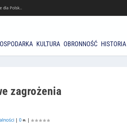
dla Polsk...
OSPODARKA
KULTURA
OBRONNOŚĆ
HISTORIA
we zagrożenia
alności
|
0
|