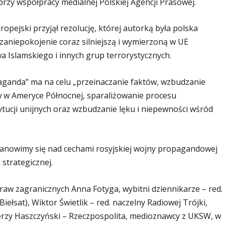
i przy współpracy medialnej Polskiej Agencji Prasowej.
ropejski przyjął rezolucję, której autorką była polska
zaniepokojenie coraz silniejszą i wymierzoną w UE
a Islamskiego i innych grup terrorystycznych.
paganda” ma na celu „przeinaczanie faktów, wzbudzanie
rów w Ameryce Północnej, sparaliżowanie procesu
tucji unijnych oraz wzbudzanie lęku i niepewności wśród
nowimy się nad cechami rosyjskiej wojny propagandowej
strategicznej.
spraw zagranicznych Anna Fotyga, wybitni dziennikarze – red.
łsat), Wiktor Świetlik – red. naczelny Radiowej Trójki,
erzy Haszczyński – Rzeczpospolita, medioznawcy z UKSW, w