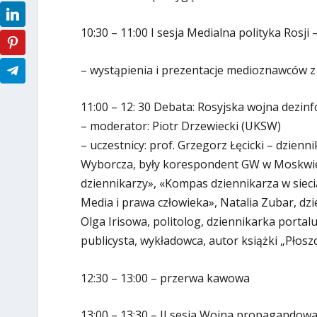
10:30 – 11:00 I sesja Medialna polityka Rosji –
– wystąpienia i prezentacje medioznawców 
11:00 – 12: 30 Debata: Rosyjska wojna dezi
– moderator: Piotr Drzewiecki (UKSW)
– uczestnicy: prof. Grzegorz Łęcicki – dzien
Wyborcza, były korespondent GW w Moskwie,
dziennikarzy», «Kompas dziennikarza w siec
Media i prawa człowieka», Natalia Zubar, dz
Olga Irisowa, politolog, dziennikarka porta
publicysta, wykładowca, autor książki „Płos
12:30 – 13:00 – przerwa kawowa
13:00 – 13:30 – II sesja Wojna propagandowa 