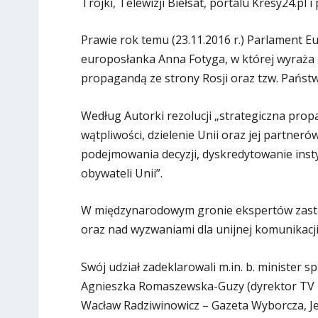
Trójki, Telewizji Biełsat, portalu Kresy24.pl 
Prawie rok temu (23.11.2016 r.) Parlament Eu
europosłanka Anna Fotyga, w której wyraża 
propagandą ze strony Rosji oraz tzw. Państw
Według Autorki rezolucji „strategiczna pro
wątpliwości, dzielenie Unii oraz jej partne
podejmowania decyzji, dyskredytowanie insty
obywateli Unii”.
W międzynarodowym gronie ekspertów zasta
oraz nad wyzwaniami dla unijnej komunikacji 
Swój udział zadeklarowali m.in. b. minister 
Agnieszka Romaszewska-Guzy (dyrektor TV Bie
Wacław Radziwinowicz – Gazeta Wyborcza, J