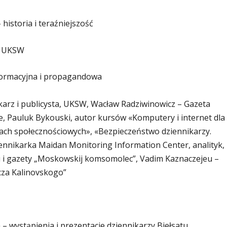
 historia i teraźniejszość
z UKSW
nformacyjna i propagandowa
nikarz i publicysta, UKSW, Wacław Radziwinowicz – Gazeta
 Pauluk Bykouski, autor kursów «Komputery i internet dla
iach społecznościowych», «Bezpieczeństwo dziennikarzy.
iennikarka Maidan Monitoring Information Center, analityk,
lu i gazety „Moskowskij komsomolec”, Vadim Kaznaczejeu –
zcza Kalinovskogo”
– wystąpienia i prezentacje dziennikarzy Biełsatu