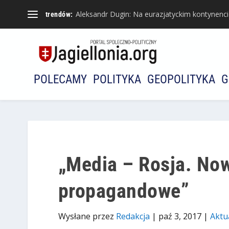
Aleksandr Dugin: Na eurazjatyckim kontynencie 
trendów:
POLECAMY
POLITYKA
GEOPOLITYKA
G
„Media – Rosja. No
propagandowe”
Wysłane przez
Redakcja
|
paź 3, 2017
|
Aktu