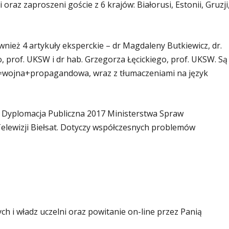
i oraz zaproszeni goście z 6 krajów: Białorusi, Estonii, Gruzji
ież 4 artykuły eksperckie – dr Magdaleny Butkiewicz, dr.
o, prof. UKSW i dr hab. Grzegorza Łęcickiego, prof. UKSW. Są
?s=wojna+propagandowa, wraz z tłumaczeniami na język
u Dyplomacja Publiczna 2017 Ministerstwa Spraw
lewizji Biełsat. Dotyczy współczesnych problemów
h i władz uczelni oraz powitanie on-line przez Panią