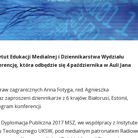
ytut Edukacji Medialnej i Dziennikarstwa Wydziału
ncję, która odbędzie się 4 października w Auli Jana
spraw zagranicznych Anna Fotyga, red. Agnieszka
zaproszeni dziennikarze z 6 krajów: Białorusi, Estonii,
rogram konferencji.
 Dyplomacja Publiczna 2017 MSZ, we współpracy z Instytut
ału Teologicznego UKSW, pod medialnym patronatem Radiow