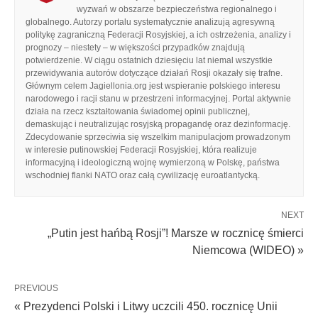
wyzwań w obszarze bezpieczeństwa regionalnego i
globalnego. Autorzy portalu systematycznie analizują agresywną
politykę zagraniczną Federacji Rosyjskiej, a ich ostrzeżenia, analizy i
prognozy – niestety – w większości przypadków znajdują
potwierdzenie. W ciągu ostatnich dziesięciu lat niemal wszystkie
przewidywania autorów dotyczące działań Rosji okazały się trafne.
Głównym celem Jagiellonia.org jest wspieranie polskiego interesu
narodowego i racji stanu w przestrzeni informacyjnej. Portal aktywnie
działa na rzecz kształtowania świadomej opinii publicznej,
demaskując i neutralizując rosyjską propagandę oraz dezinformację.
Zdecydowanie sprzeciwia się wszelkim manipulacjom prowadzonym
w interesie putinowskiej Federacji Rosyjskiej, która realizuje
informacyjną i ideologiczną wojnę wymierzoną w Polskę, państwa
wschodniej flanki NATO oraz całą cywilizację euroatlantycką.
NEXT
„Putin jest hańbą Rosji”! Marsze w rocznicę śmierci
Niemcowa (WIDEO) »
PREVIOUS
« Prezydenci Polski i Litwy uczcili 450. rocznicę Unii