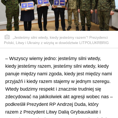
„Jesteśmy silni wtedy, kiedy jesteśmy razem”! Prezydenci
Polski, Litwy i Ukrainy z wizytą w dowództwie LITPOLUKRBRIG
– Wszyscy wiemy jedno: jesteśmy silni wtedy,
kiedy jesteśmy razem, jesteśmy silni wtedy, kiedy
panuje między nami zgoda, kiedy jest między nami
przyjaźń i kiedy razem stajemy w jednym szeregu.
Wtedy budzimy respekt i znacznie trudniej się
zdecydować na jakikolwiek akt agresji wobec nas –
podkreślił Prezydent RP Andrzej Duda, który
razem z Prezydent Litwy Dalią Grybauskaitė i