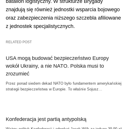
batalion logistyczny. W strukturze Brygady
znajdują się również jednostki wsparcia bojowego
oraz zabezpieczenia niższego szczebla afiliowane
z jednostek specjalistycznych.
RELATED POST
USA mogą budować bezpieczeństwo Europy
wokół Ukrainy, a nie NATO. Polska musi to
zrozumieć
Przez ponad siedem dekad NATO było fundamentem amerykańskiej
strategii bezpieczeństwa w Europie. To właśnie Sojusz…
Konfederacja jest partią antypolską
Ważny polityk Konfederacji i adwokat Jacek Wilk za jedyne 39,90 zł