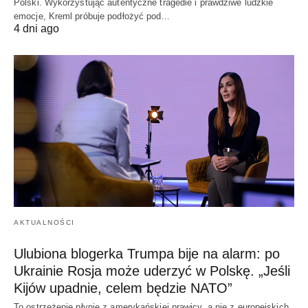
Polski. Wykorzystując autentyczne tragedie i prawdziwe ludzkie
emocje, Kreml próbuje podłożyć pod…
4 dni ago
AKTUALNOŚCI
Ulubiona blogerka Trumpa bije na alarm: po
Ukrainie Rosja może uderzyć w Polskę. „Jeśli
Kijów upadnie, celem będzie NATO”
To ostrzeżenie płynie z amerykańskiej prawicy, a nie z europejskich