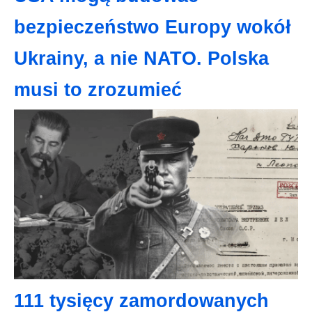
bezpieczeństwo Europy wokół
Ukrainy, a nie NATO. Polska
musi to zrozumieć
111 tysięcy zamordowanych