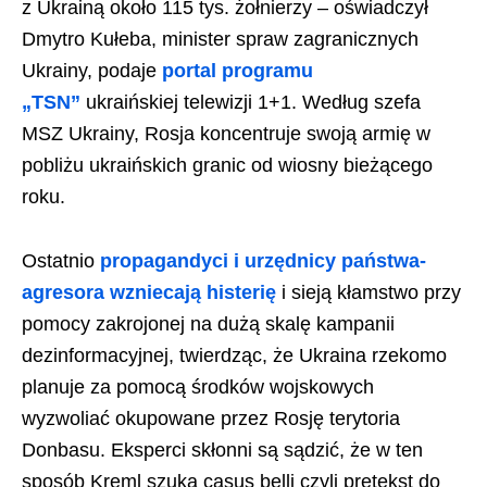
z Ukrainą około 115 tys. żołnierzy – oświadczył
Dmytro Kułeba, minister spraw zagranicznych
Ukrainy, podaje
portal programu
„TSN”
ukraińskiej telewizji 1+1. Według szefa
MSZ Ukrainy, Rosja koncentruje swoją armię w
pobliżu ukraińskich granic od wiosny bieżącego
roku.
Ostatnio
propagandyci i urzędnicy państwa-
agresora wzniecają histerię
i sieją kłamstwo przy
pomocy zakrojonej na dużą skalę kampanii
dezinformacyjnej, twierdząc, że Ukraina rzekomo
planuje za pomocą środków wojskowych
wyzwoliać okupowane przez Rosję terytoria
Donbasu. Eksperci skłonni są sądzić, że w ten
sposób Kreml szuka casus belli czyli pretekst do