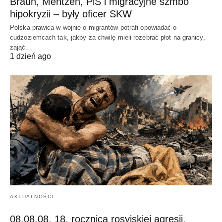
Braun, Mentzen, PiS i migracyjne szmbo
hipokryzii – były oficer SKW
Polska prawica w wojnie o migrantów potrafi opowiadać o
cudzoziemcach tak, jakby za chwilę mieli rozebrać płot na granicy,
zająć…
1 dzień ago
AKTUALNOŚCI
08.08.08. 18. rocznica rosyjskiej agresji.