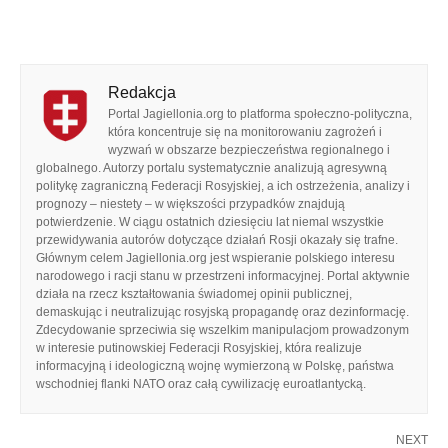
Redakcja
Portal Jagiellonia.org to platforma społeczno-polityczna,
która koncentruje się na monitorowaniu zagrożeń i
wyzwań w obszarze bezpieczeństwa regionalnego i
globalnego. Autorzy portalu systematycznie analizują agresywną
politykę zagraniczną Federacji Rosyjskiej, a ich ostrzeżenia, analizy i
prognozy – niestety – w większości przypadków znajdują
potwierdzenie. W ciągu ostatnich dziesięciu lat niemal wszystkie
przewidywania autorów dotyczące działań Rosji okazały się trafne.
Głównym celem Jagiellonia.org jest wspieranie polskiego interesu
narodowego i racji stanu w przestrzeni informacyjnej. Portal aktywnie
działa na rzecz kształtowania świadomej opinii publicznej,
demaskując i neutralizując rosyjską propagandę oraz dezinformację.
Zdecydowanie sprzeciwia się wszelkim manipulacjom prowadzonym
w interesie putinowskiej Federacji Rosyjskiej, która realizuje
informacyjną i ideologiczną wojnę wymierzoną w Polskę, państwa
wschodniej flanki NATO oraz całą cywilizację euroatlantycką.
NEXT