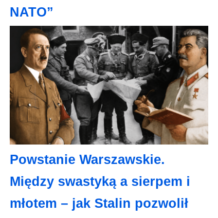
NATO”
Powstanie Warszawskie.
Między swastyką a sierpem i
młotem – jak Stalin pozwolił