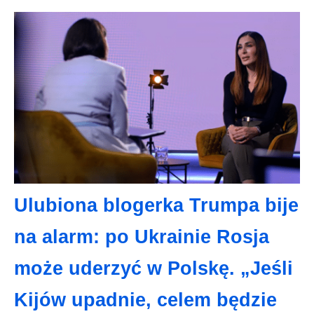
Ulubiona blogerka Trumpa bije
na alarm: po Ukrainie Rosja
może uderzyć w Polskę. „Jeśli
Kijów upadnie, celem będzie