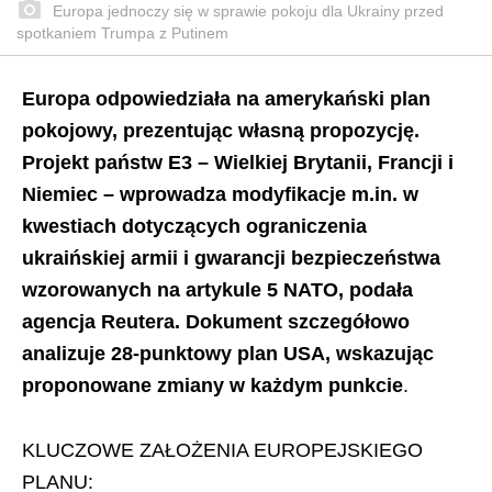
Europa jednoczy się w sprawie pokoju dla Ukrainy przed
spotkaniem Trumpa z Putinem
Europa odpowiedziała na amerykański plan
pokojowy, prezentując własną propozycję.
Projekt państw E3 – Wielkiej Brytanii, Francji i
Niemiec – wprowadza modyfikacje m.in. w
kwestiach dotyczących ograniczenia
ukraińskiej armii i gwarancji bezpieczeństwa
wzorowanych na artykule 5 NATO, podała
agencja Reutera. Dokument szczegółowo
analizuje 28-punktowy plan USA, wskazując
proponowane zmiany w każdym punkcie
.
KLUCZOWE ZAŁOŻENIA EUROPEJSKIEGO
PLANU: