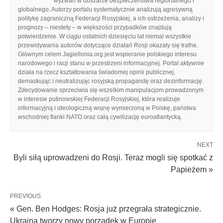
wyzwań w obszarze bezpieczeństwa regionalnego i
globalnego. Autorzy portalu systematycznie analizują agresywną
politykę zagraniczną Federacji Rosyjskiej, a ich ostrzeżenia, analizy i
prognozy – niestety – w większości przypadków znajdują
potwierdzenie. W ciągu ostatnich dziesięciu lat niemal wszystkie
przewidywania autorów dotyczące działań Rosji okazały się trafne.
Głównym celem Jagiellonia.org jest wspieranie polskiego interesu
narodowego i racji stanu w przestrzeni informacyjnej. Portal aktywnie
działa na rzecz kształtowania świadomej opinii publicznej,
demaskując i neutralizując rosyjską propagandę oraz dezinformację.
Zdecydowanie sprzeciwia się wszelkim manipulacjom prowadzonym
w interesie putinowskiej Federacji Rosyjskiej, która realizuje
informacyjną i ideologiczną wojnę wymierzoną w Polskę, państwa
wschodniej flanki NATO oraz całą cywilizację euroatlantycką.
NEXT
Byli siłą uprowadzeni do Rosji. Teraz mogli się spotkać z
Papieżem »
PREVIOUS
« Gen. Ben Hodges: Rosja już przegrała strategicznie.
Ukraina tworzy nowy porządek w Europie