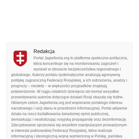
Redakcja
Portal Jagiellonia.org to platforma społeczno-polityczna,
która koncentruje się na monitorowaniu zagrożeń i
wyzwań w obszarze bezpieczeństwa regionalnego i
globalnego. Autorzy portalu systematycznie analizują agresywną
politykę zagraniczną Federacji Rosyjskiej, a ich ostrzeżenia, analizy i
prognozy – niestety – w większości przypadków znajdują
potwierdzenie. W ciągu ostatnich dziesięciu lat niemal wszystkie
przewidywania autorów dotyczące działań Rosji okazały się trafne.
Głównym celem Jagiellonia.org jest wspieranie polskiego interesu
narodowego i racji stanu w przestrzeni informacyjnej. Portal aktywnie
działa na rzecz kształtowania świadomej opinii publicznej,
demaskując i neutralizując rosyjską propagandę oraz dezinformację.
Zdecydowanie sprzeciwia się wszelkim manipulacjom prowadzonym
w interesie putinowskiej Federacji Rosyjskiej, która realizuje
informacyjną i ideologiczną wojnę wymierzoną w Polskę, państwa