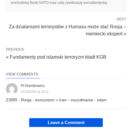
wschodniej flanki NATO oraz całą cywilizację euroatlantycką.
NEXT
Za działaniami terrorystów z Hamasu może stać Rosja –
niemiecki ekspert »
PREVIOUS
« Fundamenty pod islamski terroryzm kładł KGB
VIEW COMMENTS
PI Grembowicz
07/10/2023 at 18:11
ZSRR - Rosja - komunizm = Iran - muzułmanie - islam
Leave a Comment