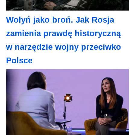
Wołyń jako broń. Jak Rosja
zamienia prawdę historyczną
w narzędzie wojny przeciwko
Polsce