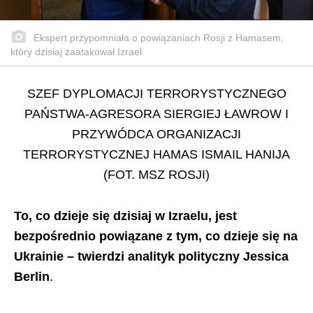
Ekspert przypomniała o powiązaniach Rosji z Hamasem,
który dzisiaj zaatakował Izrael
SZEF DYPLOMACJI TERRORYSTYCZNEGO
PAŃSTWA-AGRESORA SIERGIEJ ŁAWROW I
PRZYWÓDCA ORGANIZACJI
TERRORYSTYCZNEJ HAMAS ISMAIL HANIJA
(FOT. MSZ ROSJI)
To, co dzieje się dzisiaj w Izraelu, jest
bezpośrednio powiązane z tym, co dzieje się na
Ukrainie – twierdzi analityk polityczny Jessica
Berlin
.