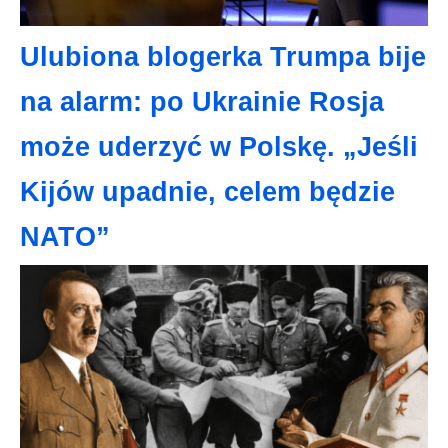
Ulubiona blogerka Trumpa bije
na alarm: po Ukrainie Rosja
może uderzyć w Polskę. „Jeśli
Kijów upadnie, celem będzie
NATO”