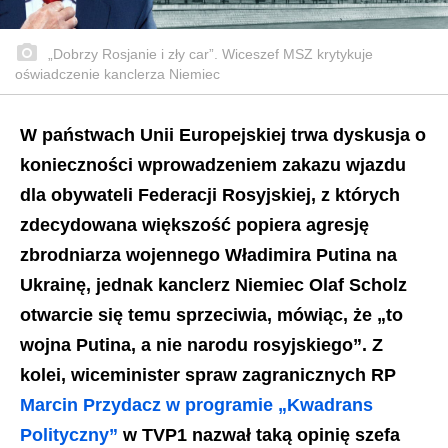
„Dobrzy Rosjanie i zły car”. Wiceszef MSZ krytykuje
oświadczenie kanclerza Niemiec
W państwach Unii Europejskiej trwa dyskusja o
konieczności wprowadzeniem zakazu wjazdu
dla obywateli Federacji Rosyjskiej, z których
zdecydowana większość popiera agresję
zbrodniarza wojennego Władimira Putina na
Ukrainę, jednak kanclerz Niemiec Olaf Scholz
otwarcie się temu sprzeciwia, mówiąc, że „to
wojna Putina, a nie narodu rosyjskiego”. Z
kolei, wiceminister spraw zagranicznych RP
Marcin Przydacz w programie „Kwadrans
Polityczny”
w TVP1 nazwał taką opinię szefa