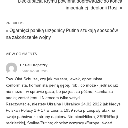
Deokupacja Krymu powinna doprowadzić do końca
imperialnej ideologii Rosji »
PREVIOUS
« Ogarnięci paniką urzędnicy Putina szukają sposobów
na zakończenie wojny
VIEW COMMENTS
Dr. Paul Kopetzky
18/08/2022 at 07:03
Tow. Olaf Schulze, czy jak mu tam, lewak, oportunista i
konformista, komunista pełną gębą, robi, co może - jednak już
nie może - w sprawie gazu, bo już jest za późno, klamka za
padła; został jemu i Niemcom tylko wstyd.
Rzeczywiście, niestety Ukraina i Ukraińcy 24.02.2022 jak kiedyś
Polska i Polacy 1 + 17 września 1939 roku przespały atak na
swoje państwa ze strony najpierw Niemiec/Hitlera, ZSRR/Rosji
radzieckiej, Stalina/Putina; chociaż wszyscy /Europa, świat/