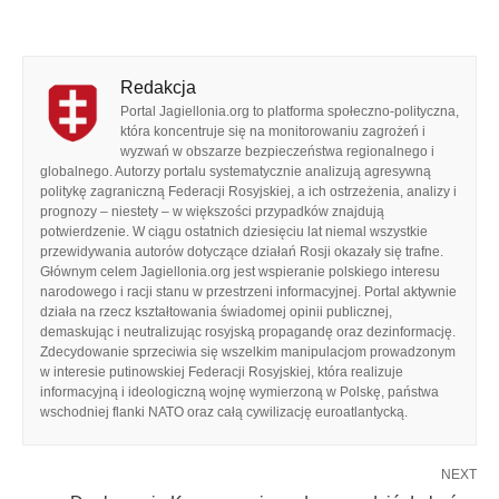
Redakcja
Portal Jagiellonia.org to platforma społeczno-polityczna,
która koncentruje się na monitorowaniu zagrożeń i
wyzwań w obszarze bezpieczeństwa regionalnego i
globalnego. Autorzy portalu systematycznie analizują agresywną
politykę zagraniczną Federacji Rosyjskiej, a ich ostrzeżenia, analizy i
prognozy – niestety – w większości przypadków znajdują
potwierdzenie. W ciągu ostatnich dziesięciu lat niemal wszystkie
przewidywania autorów dotyczące działań Rosji okazały się trafne.
Głównym celem Jagiellonia.org jest wspieranie polskiego interesu
narodowego i racji stanu w przestrzeni informacyjnej. Portal aktywnie
działa na rzecz kształtowania świadomej opinii publicznej,
demaskując i neutralizując rosyjską propagandę oraz dezinformację.
Zdecydowanie sprzeciwia się wszelkim manipulacjom prowadzonym
w interesie putinowskiej Federacji Rosyjskiej, która realizuje
informacyjną i ideologiczną wojnę wymierzoną w Polskę, państwa
wschodniej flanki NATO oraz całą cywilizację euroatlantycką.
NEXT