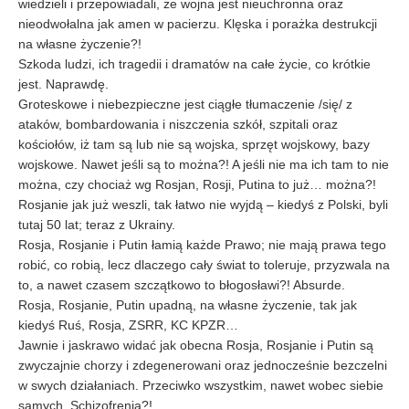
wiedzieli i przepowiadali, że wojna jest nieuchronna oraz
nieodwołalna jak amen w pacierzu. Klęska i porażka destrukcji
na własne życzenie?!
Szkoda ludzi, ich tragedii i dramatów na całe życie, co krótkie
jest. Naprawdę.
Groteskowe i niebezpieczne jest ciągłe tłumaczenie /się/ z
ataków, bombardowania i niszczenia szkół, szpitali oraz
kościołów, iż tam są lub nie są wojska, sprzęt wojskowy, bazy
wojskowe. Nawet jeśli są to można?! A jeśli nie ma ich tam to nie
można, czy chociaż wg Rosjan, Rosji, Putina to już… można?!
Rosjanie jak już weszli, tak łatwo nie wyjdą – kiedyś z Polski, byli
tutaj 50 lat; teraz z Ukrainy.
Rosja, Rosjanie i Putin łamią każde Prawo; nie mają prawa tego
robić, co robią, lecz dlaczego cały świat to toleruje, przyzwala na
to, a nawet czasem szczątkowo to błogosławi?! Absurde.
Rosja, Rosjanie, Putin upadną, na własne życzenie, tak jak
kiedyś Ruś, Rosja, ZSRR, KC KPZR…
Jawnie i jaskrawo widać jak obecna Rosja, Rosjanie i Putin są
zwyczajnie chorzy i zdegenerowani oraz jednocześnie bezczelni
w swych działaniach. Przeciwko wszystkim, nawet wobec siebie
samych. Schizofrenia?!