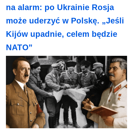
na alarm: po Ukrainie Rosja
może uderzyć w Polskę. „Jeśli
Kijów upadnie, celem będzie
NATO”