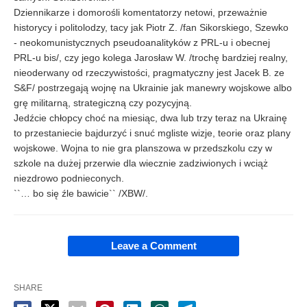
Dziennikarze i domorośli komentatorzy netowi, przeważnie
historycy i politolodzy, tacy jak Piotr Z. /fan Sikorskiego, Szewko
- neokomunistycznych pseudoanalityków z PRL-u i obecnej
PRL-u bis/, czy jego kolega Jarosław W. /trochę bardziej realny,
nieoderwany od rzeczywistości, pragmatyczny jest Jacek B. ze
S&F/ postrzegają wojnę na Ukrainie jak manewry wojskowe albo
grę militarną, strategiczną czy pozycyjną.
Jedźcie chłopcy choć na miesiąc, dwa lub trzy teraz na Ukrainę
to przestaniecie bajdurzyć i snuć mgliste wizje, teorie oraz plany
wojskowe. Wojna to nie gra planszowa w przedszkolu czy w
szkole na dużej przerwie dla wiecznie zadziwionych i wciąż
niezdrowo podnieconych.
``… bo się źle bawicie`` /XBW/.
Leave a Comment
SHARE