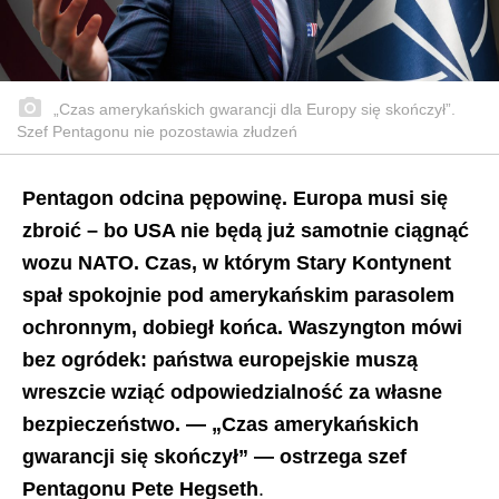
„Czas amerykańskich gwarancji dla Europy się skończył”.
Szef Pentagonu nie pozostawia złudzeń
Pentagon odcina pępowinę. Europa musi się
zbroić – bo USA nie będą już samotnie ciągnąć
wozu NATO. Czas, w którym Stary Kontynent
spał spokojnie pod amerykańskim parasolem
ochronnym, dobiegł końca. Waszyngton mówi
bez ogródek: państwa europejskie muszą
wreszcie wziąć odpowiedzialność za własne
bezpieczeństwo. — „Czas amerykańskich
gwarancji się skończył” — ostrzega szef
Pentagonu Pete Hegseth
.