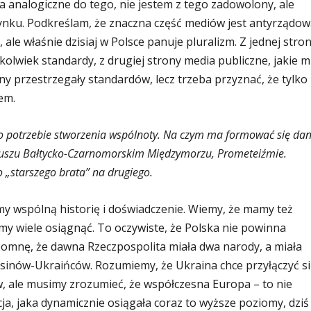
a analogiczne do tego, nie jestem z tego zadowolony, ale
rynku. Podkreślam, że znaczna część mediów jest antyrządow
le właśnie dzisiaj w Polsce panuje pluralizm. Z jednej stro
ekolwiek standardy, z drugiej strony media publiczne, jakie 
rony przestrzegały standardów, lecz trzeba przyznać, że tylko
em.
 o potrzebie stworzenia wspólnoty. Na czym ma formować się da
ojuszu Bałtycko-Czarnomorskim Międzymorzu, Prometeiźmie.
 „starszego brata” na drugiego.
my wspólną historię i doświadczenie. Wiemy, że mamy też
y wiele osiągnąć. To oczywiste, że Polska nie powinna
omnę, że dawna Rzeczpospolita miała dwa narody, a miała
sinów-Ukraińców. Rozumiemy, że Ukraina chce przyłączyć si
w, ale musimy zrozumieć, że współczesna Europa – to nie
cja, jaka dynamicznie osiągała coraz to wyższe poziomy, dziś