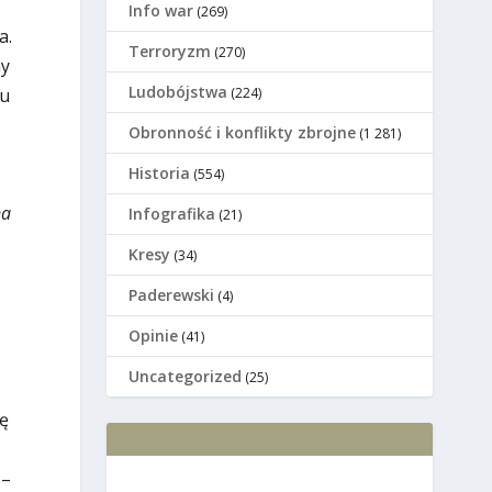
Info war
(269)
a.
Terroryzm
(270)
ny
Ludobójstwa
(224)
mu
Оbronność i konflikty zbrojne
(1 281)
Historia
(554)
na
Infografika
(21)
Kresy
(34)
Paderewski
(4)
Opinie
(41)
Uncategorized
(25)
ę
 –