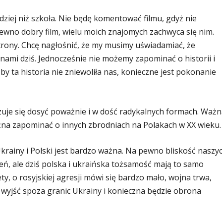
ziej niż szkoła. Nie będę komentować filmu, gdyż nie
pewno dobry film, wielu moich znajomych zachwyca się nim.
rony. Chcę nagłośnić, że my musimy uświadamiać, że
nami dziś. Jednocześnie nie możemy zapominać o historii i
y ta historia nie zniewoliła nas, konieczne jest pokonanie
zuje się dosyć poważnie i w dość radykalnych formach. Ważn
ożna zapominać o innych zbrodniach na Polakach w XX wieku.
Ukrainy i Polski jest bardzo ważna. Na pewno bliskość naszy
ń, ale dziś polska i ukraińska tożsamość mają to samo
ty, o rosyjskiej agresji mówi się bardzo mało, wojna trwa,
e wyjść spoza granic Ukrainy i konieczna będzie obrona