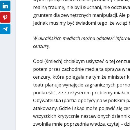
realną traumę, nie byli słuchani, nie odczuwa
gruntem dla zewnętrznych manipulacji. Ale p
Jednak musimy być świadomi tego, że wciąż 
W ukraińskich mediach można odnaleźć informa
cenzurę.
Ooo! (śmiech) chciałbym usłyszeć o tej cenz
potem przez zachodnie media ta sprawa wra
cenzury, która polegała na tym że minister k
teatr planuje wynajęcie zagranicznych porn
podkreślić, że z reżyserem problemy miała 
Obywatelska (partia opozycyjna w polskim pa
atakowany. Gdzie i skąd może pojawić się c
wszystkich krytycznie nastawionych dzienni
zwolniła mnie poprzednia władza, czytaj – dz