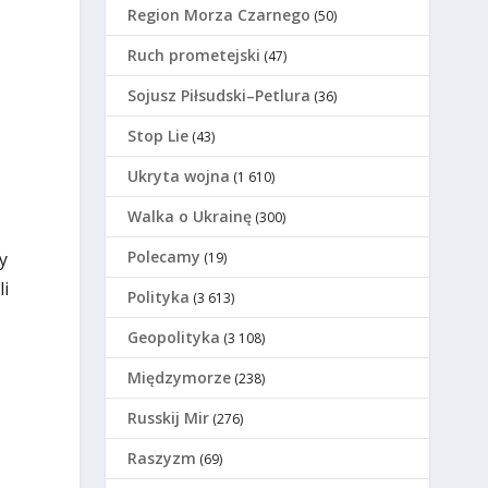
Region Morza Czarnego
(50)
Ruch prometejski
(47)
Sojusz Piłsudski–Petlura
(36)
Stop Lie
(43)
Ukryta wojna
(1 610)
Walka o Ukrainę
(300)
Polecamy
y
(19)
li
Polityka
(3 613)
Geopolityka
(3 108)
Międzymorze
(238)
Russkij Mir
(276)
Raszyzm
(69)