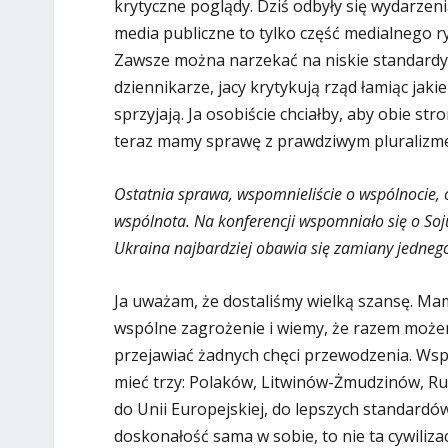
krytyczne poglądy. Dziś odbyły się wydarzeni
media publiczne to tylko część medialnego 
Zawsze można narzekać na niskie standardy, a
dziennikarze, jacy krytykują rząd łamiąc jaki
sprzyjają. Ja osobiście chciałby, aby obie st
teraz mamy sprawę z prawdziwym pluralizm
Ostatnia sprawa, wspomnieliście o wspólnocie,
wspólnota. Na konferencji wspomniało się o S
Ukraina najbardziej obawia się zamiany jednego
Ja uważam, że dostaliśmy wielką szansę. Ma
wspólne zagrożenie i wiemy, że razem możem
przejawiać żadnych chęci przewodzenia. Wsp
mieć trzy: Polaków, Litwinów-Żmudzinów, Ru
do Unii Europejskiej, do lepszych standardó
doskonałość sama w sobie, to nie ta cywiliza