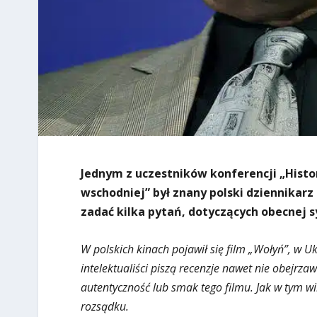
Jednym z uczestników konferencji „Histo
wschodniej” był znany polski dziennikarz
zadać kilka pytań, dotyczących obecnej sy
W polskich kinach pojawił się film „Wołyń”, w U
intelektualiści piszą recenzje nawet nie obejrz
autentyczność lub smak tego filmu. Jak w tym w
rozsądku.