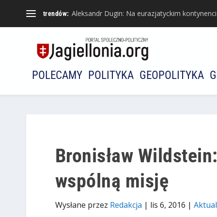
Aleksandr Dugin: Na eurazjatyckim kontynencie 
trendów:
POLECAMY
POLITYKA
GEOPOLITYKA
G
Bronisław Wildstein
wspólną misję
Wysłane przez
Redakcja
|
lis 6, 2016
|
Aktual