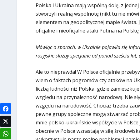
Polska i Ukraina mają wspólną dolę, z jedne
stworzyli realną wspólnotę (nikt tu nie mów
elementem na geopolitycznej mapie świata. J
oficjalne i nieoficjalne ataki Putina na Polskę
Mówiąc o sporach, w Ukrainie pojawiła się info
rosyjskie służby specjalne od ponad sześciu lat
Ale to nieprawda! W Polsce oficjalnie przebyw
wiem o faktach pogromów czy ataków na Ukr
liczbą ludności niż Polska, gdzie zamieszku
względu na przynależność narodową. Nie słys
wzgędu na narodowość. Chociaż trzeba zauwa
pewne grupy społeczne mogą stwarzać probl
mnie polsko-ukraińskie współżycie w Polsce 
obecnie w Polsce wzrastają w siłę środowisk
wykorzystuje nasze realne problemy i pamięć