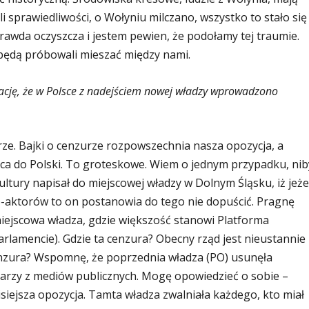
li sprawiedliwości, o Wołyniu milczano, wszystko to stało się
rawda oczyszcza i jestem pewien, że podołamy tej traumie.
będą próbowali mieszać między nami.
cję, że w Polsce z nadejściem nowej władzy wprowadzono
urze. Bajki o cenzurze rozpowszechnia nasza opozycja, a
ca do Polski. To groteskowe. Wiem o jednym przypadku, nib
ultury napisał do miejscowej władzy w Dolnym Śląsku, iż jeże
o-aktorów to on postanowia do tego nie dopuścić. Pragnę
miejscowa władza, gdzie większość stanowi Platforma
rlamencie). Gdzie ta cenzura? Obecny rząd jest nieustannie
enzura? Wspomnę, że poprzednia władza (PO) usunęła
karzy z mediów publicznych. Mogę opowiedzieć o sobie –
isiejsza opozycja. Tamta władza zwalniała każdego, kto miał