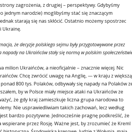
j strony zagrożenia, z drugiej – perspektywy. Gdybyśmy
i o jednym narodzie) moglibyśmy stać się znaczącym
ednak starają się nas skłócić. Ostatnio możemy spostrzec
 i Ukrainę.
rmacja, że decyzje polskiego sejmu były przygotowywane przez
, a napady na Ukraińców stały się normą w polskim społeczeństwi
a milion Ukraińców, a nieoficjalnie – znacznie więcej. Nic
aińców. Chcę zwrócić uwagę na Anglię, — w kraju z większą
je ponad 800 tys. Polaków, odbywały się napady na Polaków z
załem, by w Polsce miały miejsce ataki na Ukraińców ze
żyć, że gdy kraj zamieszkuje liczna grupa narodowa to
emy. Nie usprawiedliwiam takich zachowań, lecz według
jest bardzo pozytywne. Jednocześnie pragnę podkreślić, że
a wspierane przez Rosję. Ważne jest, by zrozumieć że Kreml
 historyczną. Środowiska kresowe, ludzie z Wołynia, mają