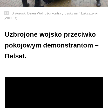
Białoruski Dzień Wolności kontra „russkij mir” Łukaszenki
(WIDEO)
Uzbrojone wojsko przeciwko
pokojowym demonstrantom –
Belsat.