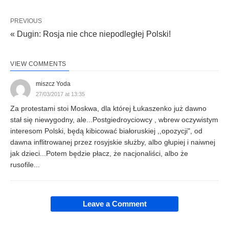
PREVIOUS
« Dugin: Rosja nie chce niepodległej Polski!
VIEW COMMENTS
miszcz Yoda
27/03/2017 at 13:35
Za protestami stoi Moskwa, dla której Łukaszenko już dawno
stał się niewygodny, ale...Postgiedroyciowcy , wbrew oczywistym
interesom Polski, będą kibicować białoruskiej ,,opozycji", od
dawna inflitrowanej przez rosyjskie służby, albo głupiej i naiwnej
jak dzieci...Potem będzie płacz, że nacjonaliści, albo że
rusofile...
Leave a Comment