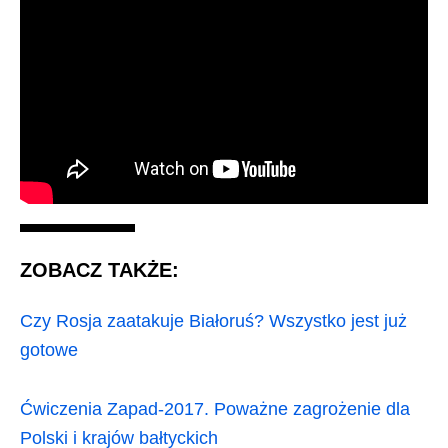
ZOBACZ TAKŻE:
Czy Rosja zaatakuje Białoruś? Wszystko jest już
gotowe
Ćwiczenia Zapad-2017. Poważne zagrożenie dla
Polski i krajów bałtyckich