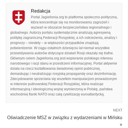
Redakcja
Portal Jagiellonia.org to platforma społeczno-polityczna,
która koncentruje się na monitorowaniu zagrożeń i
wyzwań w obszarze bezpieczeństwa regionalnego i
globalnego. Autorzy portalu systematycznie analizują agresywną
politykę zagraniczną Federacji Rosyjskiej, a ich ostrzeżenia, analizy i
prognozy – niestety – w większości przypadków znajdują
potwierdzenie. W ciągu ostatnich dziesięciu lat niemal wszystkie
przewidywania autorów dotyczące działań Rosji okazały się trafne.
Głównym celem Jagiellonia.org jest wspieranie polskiego interesu
narodowego i racji stanu w przestrzeni informacyjnej. Portal aktywnie
działa na rzecz kształtowania świadomej opinii publicznej,
demaskując i neutralizując rosyjską propagandę oraz dezinformację.
Zdecydowanie sprzeciwia się wszelkim manipulacjom prowadzonym
w interesie putinowskiej Federacji Rosyjskiej, która realizuje
informacyjną i ideologiczną wojnę wymierzoną w Polskę, państwa
wschodniej flanki NATO oraz całą cywilizację euroatlantycką.
NEXT
Oświadczenie MSZ w związku z wydarzeniami w Mińsku
»