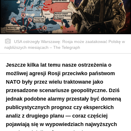
USA ostrzegły Warszawę: Rosja może zaatakować Polskę w
najbliższych miesiącach – The Telegraph
Jeszcze kilka lat temu nasze ostrzeżenia o
możliwej agresji Rosji przeciwko państwom
NATO były przez wielu traktowane jako
przesadzone scenariusze geopolityczne. Dziś
jednak podobne alarmy przestały być domeną
publicystycznych prognoz czy eksperckich
analiz z drugiego planu — coraz częściej
pojawiają się w wypowiedziach najwyższych