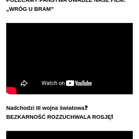
POLECAMY PAŃSTWA UWADZE NASZ FILM:
„WRÓG U BRAM”
Nadchodzi III wojna światowa
❓
BEZKARNOŚĆ ROZZUCHWALA ROSJĘ
❗️