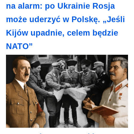
na alarm: po Ukrainie Rosja
może uderzyć w Polskę. „Jeśli
Kijów upadnie, celem będzie
NATO”