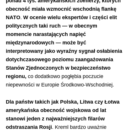
ponad 4 tys. amerykańskich żołnierzy, których
obecność miała wzmocnić wschodnią flankę
NATO
.
W ocenie wielu ekspertów i części elit
politycznych taki ruch — w obecnym
momencie narastających napięć
międzynarodowych — może być
interpretowany jako wyraźny sygnał osłabienia
dotychczasowego poziomu zaangażowania
Stanów Zjednoczonych w bezpieczeństwo
regionu,
co dodatkowo pogłębia poczucie
niepewności w Europie Środkowo-Wschodniej.
Dla państw takich jak Polska, Litwa czy Łotwa
amerykańska obecność wojskowa od lat
stanowi jeden z najważniejszych filarów
odstraszania Rosji
. Kreml bardzo uważnie