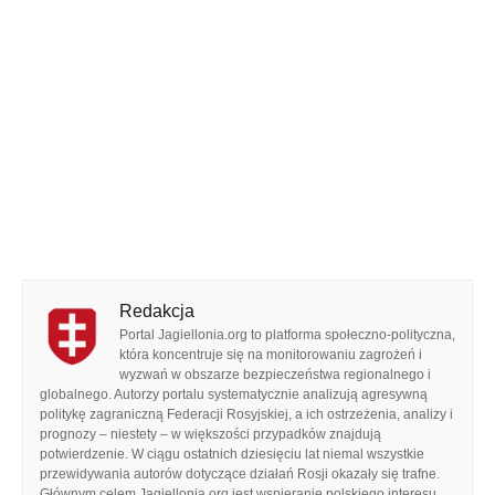
Redakcja
Portal Jagiellonia.org to platforma społeczno-polityczna,
która koncentruje się na monitorowaniu zagrożeń i
wyzwań w obszarze bezpieczeństwa regionalnego i
globalnego. Autorzy portalu systematycznie analizują agresywną
politykę zagraniczną Federacji Rosyjskiej, a ich ostrzeżenia, analizy i
prognozy – niestety – w większości przypadków znajdują
potwierdzenie. W ciągu ostatnich dziesięciu lat niemal wszystkie
przewidywania autorów dotyczące działań Rosji okazały się trafne.
Głównym celem Jagiellonia.org jest wspieranie polskiego interesu