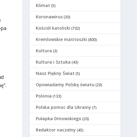
Klimat
(5)
Koronawirus
(30)
m
opa
Kościół katolicki
(702)
Kremlowskie matrioszki
(800)
Kultura
(3)
Kultura i Sztuka
(43)
Nasz Piękny Świat
(5)
ad
Opowiadamy Polskę światu
ę”.
(20)
Polonia
(133)
Polska pomoc dla Ukrainy
(7)
Pułapka Dmowskiego
(20)
Redaktor naczelny
(45)