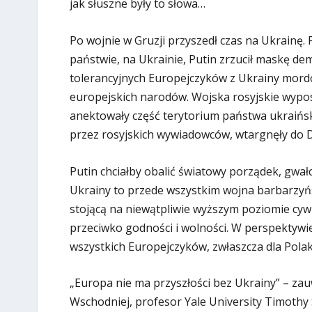
jak słuszne były to słowa…
Po wojnie w Gruzji przyszedł czas na Ukrainę.
państwie, na Ukrainie, Putin zrzucił maskę de
tolerancyjnych Europejczyków z Ukrainy mordo
europejskich narodów. Wojska rosyjskie wypo
anektowały część terytorium państwa ukraińsk
przez rosyjskich wywiadowców, wtargnęły do 
Putin chciałby obalić światowy porządek, gw
Ukrainy to przede wszystkim wojna barbarzyńs
stojącą na niewątpliwie wyższym poziomie cywi
przeciwko godności i wolności. W perspektyw
wszystkich Europejczyków, zwłaszcza dla Polakó
„Europa nie ma przyszłości bez Ukrainy” – zauw
Wschodniej, profesor Yale University Timothy