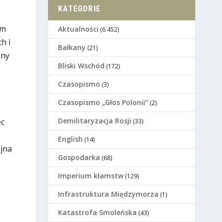
KATEGORIE
ym
Aktualności
(6 452)
h i
Bałkany
(21)
iny
Bliski Wschód
(172)
Czasopismo
(3)
Czasopismo „Głos Polonii”
(2)
Demilitaryzacja Rosji
ec
(33)
English
(14)
ojna
Gospodarka
(68)
Imperium kłamstw
(129)
Infrastruktura Międzymorza
(1)
Katastrofa Smoleńska
(43)