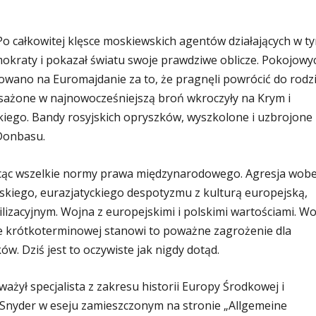
 Po całkowitej klęsce moskiewskich agentów działających w t
mokraty i pokazał światu swoje prawdziwe oblicze. Pokojowyc
wano na Euromajdanie za to, że pragnęli powrócić do rodz
sażone w najnowocześniejszą broń wkroczyły na Krym i
iego. Bandy rosyjskich opryszków, wyszkolone i uzbrojone
Donbasu.
ałcąc wszelkie normy prawa międzynarodowego. Agresja wob
kiego, eurazjatyckiego despotyzmu z kulturą europejską,
lizacyjnym. Wojna z europejskimi i polskimi wartościami. W
ie krótkoterminowej stanowi to poważne zagrożenie dla
w. Dziś jest to oczywiste jak nigdy dotąd.
ażył specjalista z zakresu historii Europy Środkowej i
 Snyder w eseju zamieszczonym na stronie „Allgemeine