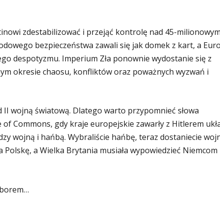
inowi zdestabilizować i przejąć kontrolę nad 45-milionowy
odowego bezpieczeństwa zawali się jak domek z kart, a Eur
iego despotyzmu. Imperium Zła ponownie wydostanie się z
nym okresie chaosu, konfliktów oraz poważnych wyzwań i
zed II wojną światową. Dlatego warto przypomnieć słowa
e of Commons, gdy kraje europejskie zawarły z Hitlerem ukł
zy wojną i hańbą. Wybraliście hańbę, teraz dostaniecie wojn
ł na Polskę, a Wielka Brytania musiała wypowiedzieć Niemcom
wyborem…