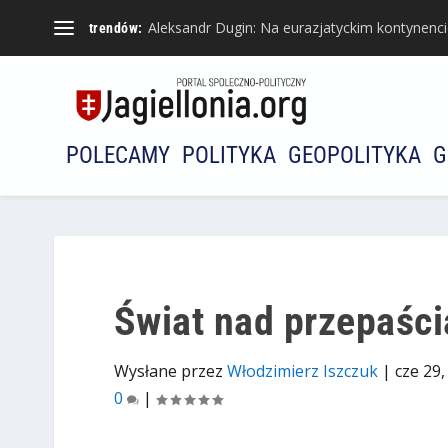
Aleksandr Dugin: Na eurazjatyckim kontynencie 
trendów:
POLECAMY
POLITYKA
GEOPOLITYKA
G
Świat nad przepaści
Wysłane przez
Włodzimierz Iszczuk
|
cze 29,
0
|