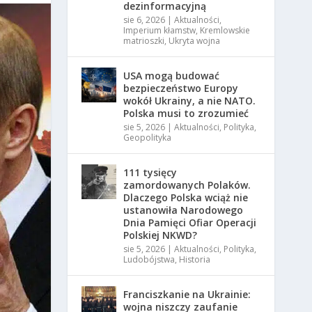
dezinformacyjną
sie 6, 2026
|
Aktualności
,
Imperium kłamstw
,
Kremlowskie
matrioszki
,
Ukryta wojna
USA mogą budować
bezpieczeństwo Europy
wokół Ukrainy, a nie NATO.
Polska musi to zrozumieć
sie 5, 2026
|
Aktualności
,
Polityka
,
Geopolityka
111 tysięcy
zamordowanych Polaków.
Dlaczego Polska wciąż nie
ustanowiła Narodowego
Dnia Pamięci Ofiar Operacji
Polskiej NKWD?
sie 5, 2026
|
Aktualności
,
Polityka
,
Ludobójstwa
,
Historia
Franciszkanie na Ukrainie:
wojna niszczy zaufanie