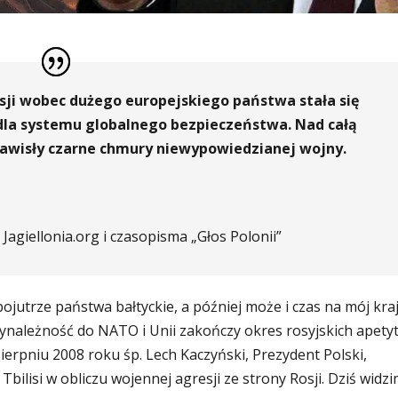
sji wobec dużego europejskiego państwa stała się
a systemu globalnego bezpieczeństwa. Nad całą
zawisły czarne chmury niewypowiedzianej wojny.
Jagiellonia.org i czasopisma „Głos Polonii”
pojutrze państwa bałtyckie, a później może i czas na mój kraj
zynależność do NATO i Unii zakończy okres rosyjskich apety
 sierpniu 2008 roku śp. Lech Kaczyński, Prezydent Polski,
lisi w obliczu wojennej agresji ze strony Rosji. Dziś widzi