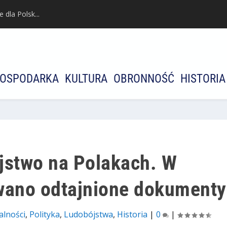
dla Polsk...
OSPODARKA
KULTURA
OBRONNOŚĆ
HISTORIA
jstwo na Polakach. W
owano odtajnione dokumenty
alności
,
Polityka
,
Ludobójstwa
,
Historia
|
0
|