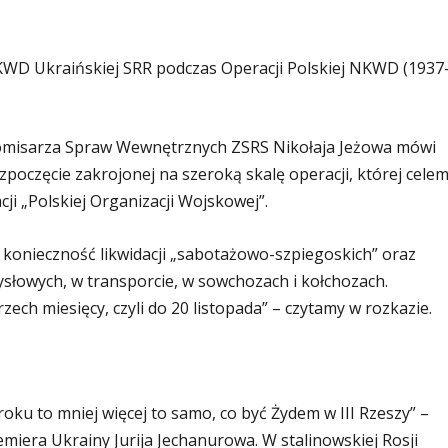
KWD Ukraińskiej SRR podczas Operacji Polskiej NKWD (1937
omisarza Spraw Wewnętrznych ZSRS Nikołaja Jeżowa mówi
rozpoczęcie zakrojonej na szeroką skalę operacji, której cele
cji „Polskiej Organizacji Wojskowej”.
konieczność likwidacji „sabotażowo-szpiegoskich” oraz
łowych, w transporcie, w sowchozach i kołchozach.
ech miesięcy, czyli do 20 listopada” – czytamy w rozkazie.
ku to mniej więcej to samo, co być Żydem w III Rzeszy” –
miera Ukrainy Jurija Jechanurowa. W stalinowskiej Rosji