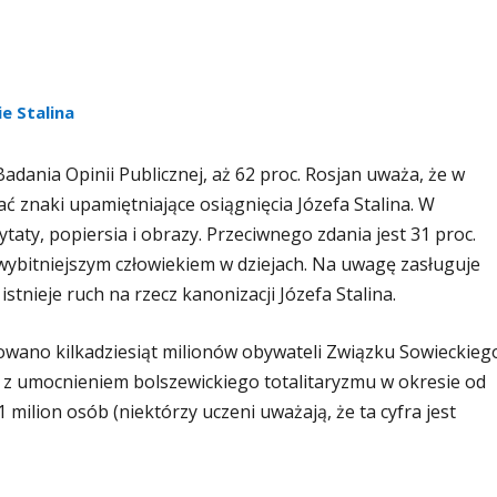
e Stalina
ania Opinii Publicznej, aż 62 proc. Rosjan uważa, że w
ć znaki upamiętniające osiągnięcia Józefa Stalina. W
taty, popiersia i obrazy. Przeciwnego zdania jest 31 proc.
wybitniejszym człowiekiem w dziejach. Na uwagę zasługuje
stnieje ruch na rzecz kanonizacji Józefa Stalina.
wano kilkadziesiąt milionów obywateli Związku Sowieckiego
h z umocnieniem bolszewickiego totalitaryzmu w okresie od
milion osób (niektórzy uczeni uważają, że ta cyfra jest