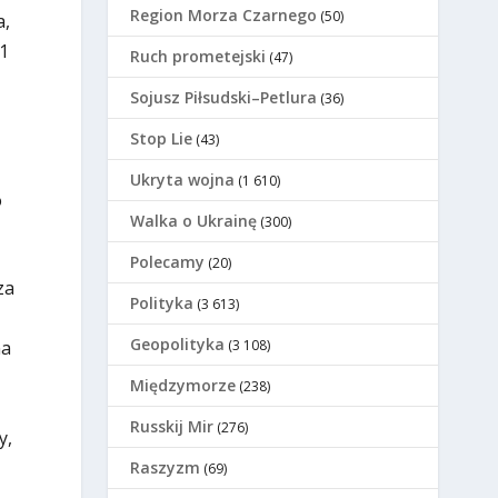
Region Morza Czarnego
(50)
a,
31
Ruch prometejski
(47)
Sojusz Piłsudski–Petlura
(36)
Stop Lie
(43)
Ukryta wojna
(1 610)
o
Walka o Ukrainę
(300)
Polecamy
(20)
za
Polityka
(3 613)
Geopolityka
na
(3 108)
Międzymorze
(238)
Russkij Mir
(276)
y,
Raszyzm
(69)