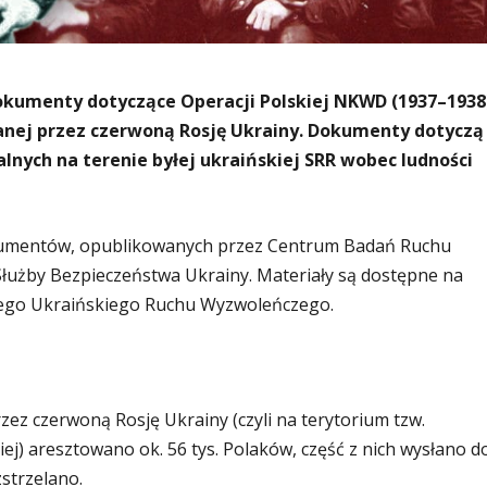
okumenty dotyczące Operacji Polskiej NKWD (1937–1938
nej przez czerwoną Rosję Ukrainy. Dokumenty dotyczą
alnych na terenie byłej ukraińskiej SRR wobec ludności
kumentów, opublikowanych przez Centrum Badań Ruchu
użby Bezpieczeństwa Ukrainy. Materiały są dostępne na
nego Ukraińskiego Ruchu Wyzwoleńczego.
zez czerwoną Rosję Ukrainy (czyli na terytorium tzw.
iej) aresztowano ok. 56 tys. Polaków, część z nich wysłano d
strzelano.