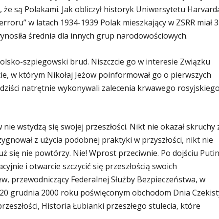
, że są Polakami. Jak obliczył historyk Uniwersytetu Harvard
terroru” w latach 1934-1939 Polak mieszkający w ZSRR miał 
wynosiła średnia dla innych grup narodowościowych.
polsko-szpiegowski brud. Niszczcie go w interesie Związku
rcie, w którym Nikołaj Jeżow poinformował go o pierwszych
iści natrętnie wykonywali zalecenia krwawego rosyjskieg
nie wstydzą się swojej przeszłości. Nikt nie okazał skruchy 
zygnował z użycia podobnej praktyki w przyszłości, nikt nie
ż się nie powtórzy. Nie! Wprost przeciwnie. Po dojściu Puti
cyjnie i otwarcie szczycić się przeszłością swoich
ew, przewodniczący Federalnej Służby Bezpieczeństwa, w
. 20 grudnia 2000 roku poświęconym obchodom Dnia Czekist
rzeszłości, Historia Łubianki przeszłego stulecia, które