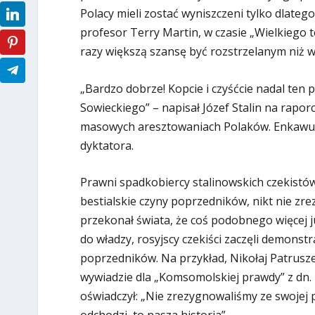
Polacy mieli zostać wyniszczeni tylko dlatego
profesor Terry Martin, w czasie „Wielkiego 
razy większą szansę być rozstrzelanym niż 
„Bardzo dobrze! Kopcie i czyśćcie nadal ten 
Sowieckiego” – napisał Józef Stalin na rapo
masowych aresztowaniach Polaków. Enkawudz
dyktatora.
Prawni spadkobiercy stalinowskich czekistów 
bestialskie czyny poprzedników, nikt nie zre
przekonał świata, że coś podobnego więcej ju
do władzy, rosyjscy czekiści zaczęli demonstra
poprzedników. Na przykład, Nikołaj Patrusz
wywiadzie dla „Komsomolskiej prawdy” z dn
oświadczył: „Nie zrezygnowaliśmy ze swojej p