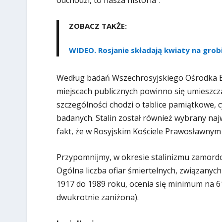
odchodzi, to nasza historia”.
ZOBACZ TAKŻE:
WIDEO. Rosjanie składają kwiaty na grobi
Według badań Wszechrosyjskiego Ośrodka Bad
miejscach publicznych powinno się umieszcza
szczególności chodzi o tablice pamiątkowe, cy
badanych. Stalin został również wybrany naj
fakt, że w Rosyjskim Kościele Prawosławnym i
Przypomnijmy, w okresie stalinizmu zamordo
Ogólna liczba ofiar śmiertelnych, związanyc
1917 do 1989 roku, ocenia się minimum na 61 
dwukrotnie zaniżona).