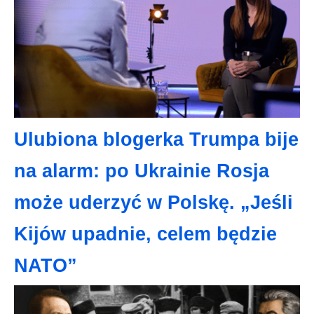
Ulubiona blogerka Trumpa bije
na alarm: po Ukrainie Rosja
może uderzyć w Polskę. „Jeśli
Kijów upadnie, celem będzie
NATO”