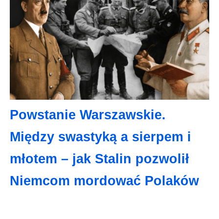
Powstanie Warszawskie.
Między swastyką a sierpem i
młotem – jak Stalin pozwolił
Niemcom mordować Polaków