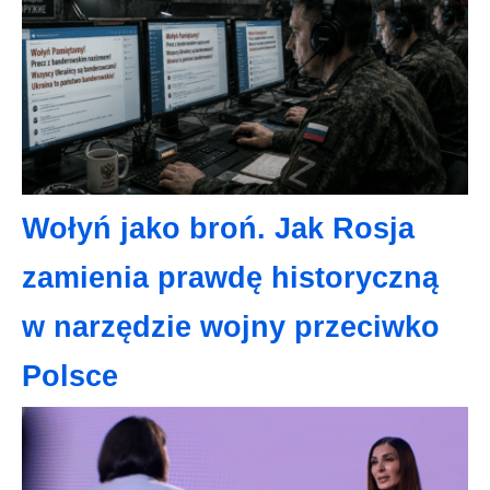
Wołyń jako broń. Jak Rosja
zamienia prawdę historyczną
w narzędzie wojny przeciwko
Polsce