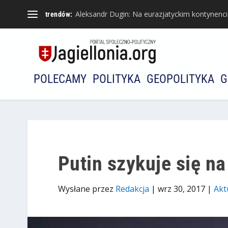
Aleksandr Dugin: Na eurazjatyckim kontynencie 
trendów:
POLECAMY
POLITYKA
GEOPOLITYKA
G
Putin szykuje się na
Wysłane przez
Redakcja
|
wrz 30, 2017
|
Akt