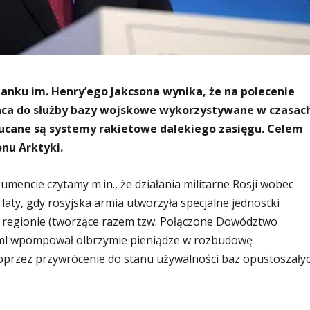
tanku im. Henry’ego Jakcsona wynika, że na polecenie
aca do służby bazy wojskowe wykorzystywane w czasac
rzucane są systemy rakietowe dalekiego zasięgu. Celem
onu Arktyki.
encie czytamy m.in., że działania militarne Rosji wobec
laty, gdy rosyjska armia utworzyła specjalne jednostki
w regionie (tworzące razem tzw. Połączone Dowództwo
eml wpompował olbrzymie pieniądze w rozbudowę
poprzez przywrócenie do stanu używalności baz opustoszały