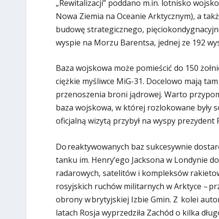
„Rewitalizacji” poddano m.in. lotnisko wojs
Nowa Ziemia na Oceanie Arktycznym), a takż
budowę strategicznego, pięciokondygnacyjn
wyspie na Morzu Barentsa, jednej ze 192 wys
Baza wojskowa może pomieścić do 150 żołni
ciężkie myśliwce MiG-31. Docelowo mają ta
przenoszenia broni jądrowej. Warto przypomn
baza wojskowa, w której rozlokowane były s
oficjalną wizytą przybył na wyspy prezydent 
Do reaktywowanych baz sukcesywnie dostarcza
tanku im. Henry’ego Jacksona w Londynie do
radarowych, satelitów i kompleksów rakieto
rosyjskich ruchów militarnych w Arktyce – p
obrony w brytyjskiej Izbie Gmin. Z kolei aut
latach Rosja wyprzedziła Zachód o kilka dług