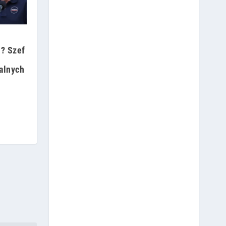
i? Szef
alnych