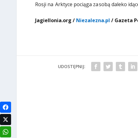
Rosji na Arktyce pociąga za sobą daleko idą
Jagiellonia.org /
Niezalezna.pl
/ Gazeta P
UDOSTĘPNIJ: