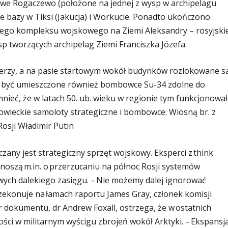
kowe Rogaczewo (położone na jednej z wysp w archipelagu
e bazy w Tiksi (Jakucja) i Workucie. Ponadto ukończono
ego kompleksu wojskowego na Ziemi Aleksandry – rosyjskie
p tworzących archipelag Ziemi Franciszka Józefa.
erzy, a na pasie startowym wokół budynków rozlokowane s
m być umieszczone również bombowce Su-34 zdolne do
ieć, że w latach 50. ub. wieku w regionie tym funkcjonowa
owieckie samoloty strategiczne i bombowce. Wiosną br. z
Rosji Władimir Putin
ny jest strategiczny sprzęt wojskowy. Eksperci z think
noszą m.in. o przerzucaniu na północ Rosji systemów
wych dalekiego zasięgu. – Nie możemy dalej ignorować
rzekonuje na łamach raportu James Gray, członek komisji
or dokumentu, dr Andrew Foxall, ostrzega, że w ostatnich
ości w militarnym wyścigu zbrojeń wokół Arktyki. – Ekspansj