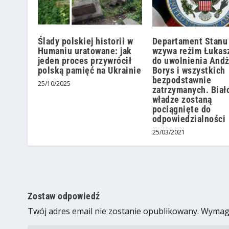
Ślady polskiej historii w
Departament Stanu
Humaniu uratowane: jak
wzywa reżim Łukas
jeden proces przywrócił
do uwolnienia Andż
polską pamięć na Ukrainie
Borys i wszystkich
bezpodstawnie
25/10/2025
zatrzymanych. Biał
władze zostaną
pociągnięte do
odpowiedzialności
25/03/2021
Zostaw odpowiedź
Twój adres email nie zostanie opublikowany.
Wymaga