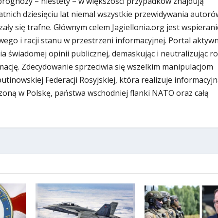
i prognozy – niestety – w większości przypadków znajdują
atnich dziesięciu lat niemal wszystkie przewidywania autoró
zały się trafne. Głównym celem Jagiellonia.org jest wspierani
ego i racji stanu w przestrzeni informacyjnej. Portal aktywn
ia świadomej opinii publicznej, demaskując i neutralizując r
ację. Zdecydowanie sprzeciwia się wszelkim manipulacjom
inowskiej Federacji Rosyjskiej, która realizuje informacyjn
zoną w Polskę, państwa wschodniej flanki NATO oraz całą