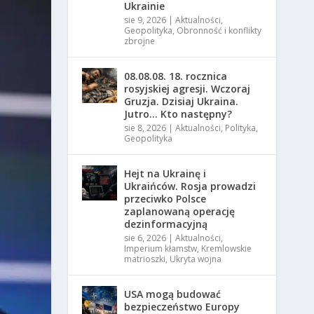
Ukrainie
sie 9, 2026
|
Aktualności
,
Geopolityka
,
Оbronność i konflikty
zbrojne
08.08.08. 18. rocznica
rosyjskiej agresji. Wczoraj
Gruzja. Dzisiaj Ukraina.
Jutro… Kto następny?
sie 8, 2026
|
Aktualności
,
Polityka
,
Geopolityka
Hejt na Ukrainę i
Ukraińców. Rosja prowadzi
przeciwko Polsce
zaplanowaną operację
dezinformacyjną
sie 6, 2026
|
Aktualności
,
Imperium kłamstw
,
Kremlowskie
matrioszki
,
Ukryta wojna
USA mogą budować
bezpieczeństwo Europy