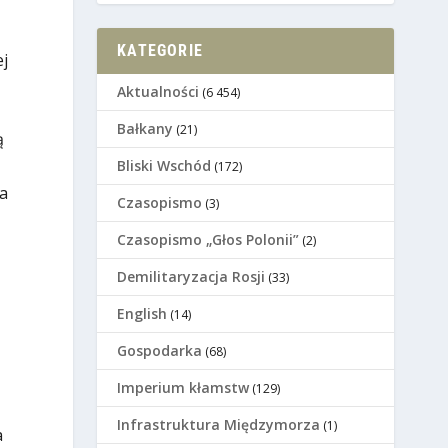
KATEGORIE
j
Aktualności
(6 454)
Bałkany
(21)
ą
Bliski Wschód
(172)
ła
Czasopismo
(3)
Czasopismo „Głos Polonii”
(2)
Demilitaryzacja Rosji
(33)
English
(14)
Gospodarka
(68)
Imperium kłamstw
(129)
Infrastruktura Międzymorza
(1)
a