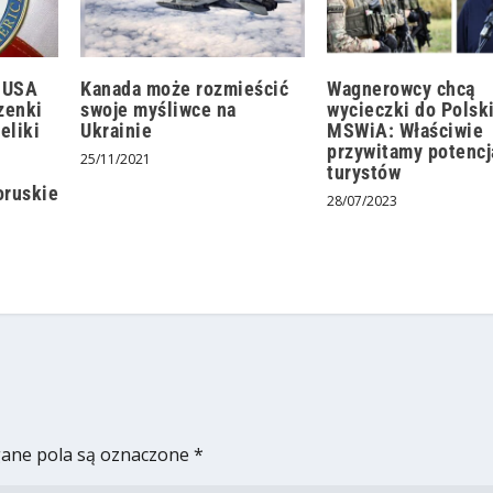
 USA
Kanada może rozmieścić
Wagnerowcy chcą
zenki
swoje myśliwce na
wycieczki do Polsk
eliki
Ukrainie
MSWiA: Właściwie
przywitamy potencj
25/11/2021
turystów
oruskie
28/07/2023
ne pola są oznaczone
*