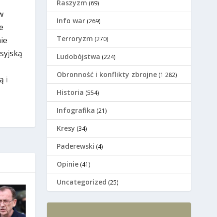
Raszyzm
(69)
w
Info war
(269)
e
Terroryzm
(270)
ie
osyjską
Ludobójstwa
(224)
Оbronność i konflikty zbrojne
(1 282)
ą i
Historia
(554)
Infografika
(21)
Kresy
(34)
Paderewski
(4)
Opinie
(41)
Uncategorized
(25)