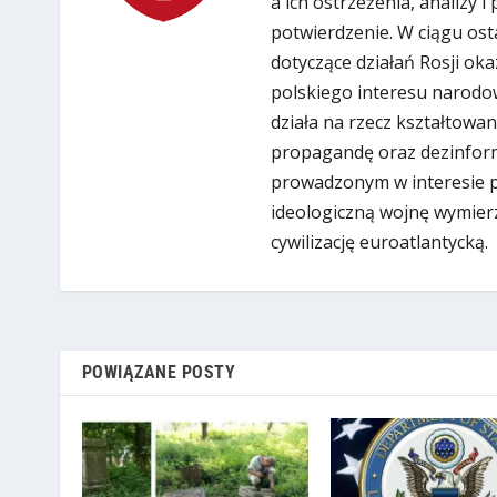
a ich ostrzeżenia, analizy 
potwierdzenie. W ciągu ost
dotyczące działań Rosji oka
polskiego interesu narodow
działa na rzecz kształtowan
propagandę oraz dezinform
prowadzonym w interesie put
ideologiczną wojnę wymier
cywilizację euroatlantycką.
POWIĄZANE POSTY