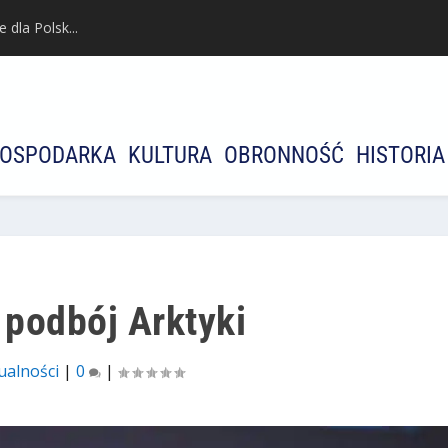
dla Polsk...
OSPODARKA
KULTURA
OBRONNOŚĆ
HISTORIA
 podbój Arktyki
ualności
|
0
|