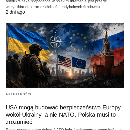
antyukraińska propaganda w polskim internecie jest przede
wszystkim efektem działalności radykalnych środowisk…
2 dni ago
AKTUALNOŚCI
USA mogą budować bezpieczeństwo Europy
wokół Ukrainy, a nie NATO. Polska musi to
zrozumieć
Przez ponad siedem dekad NATO było fundamentem amerykańskiej