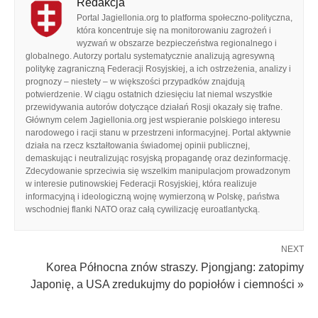
Redakcja
Portal Jagiellonia.org to platforma społeczno-polityczna,
która koncentruje się na monitorowaniu zagrożeń i
wyzwań w obszarze bezpieczeństwa regionalnego i
globalnego. Autorzy portalu systematycznie analizują agresywną
politykę zagraniczną Federacji Rosyjskiej, a ich ostrzeżenia, analizy i
prognozy – niestety – w większości przypadków znajdują
potwierdzenie. W ciągu ostatnich dziesięciu lat niemal wszystkie
przewidywania autorów dotyczące działań Rosji okazały się trafne.
Głównym celem Jagiellonia.org jest wspieranie polskiego interesu
narodowego i racji stanu w przestrzeni informacyjnej. Portal aktywnie
działa na rzecz kształtowania świadomej opinii publicznej,
demaskując i neutralizując rosyjską propagandę oraz dezinformację.
Zdecydowanie sprzeciwia się wszelkim manipulacjom prowadzonym
w interesie putinowskiej Federacji Rosyjskiej, która realizuje
informacyjną i ideologiczną wojnę wymierzoną w Polskę, państwa
wschodniej flanki NATO oraz całą cywilizację euroatlantycką.
NEXT
Korea Północna znów straszy. Pjongjang: zatopimy
Japonię, a USA zredukujmy do popiołów i ciemności »