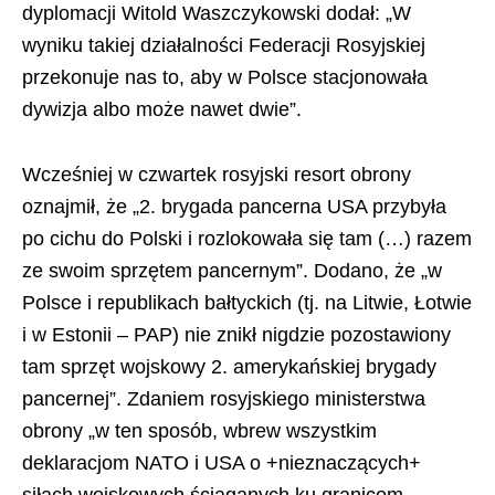
dyplomacji Witold Waszczykowski dodał: „W
wyniku takiej działalności Federacji Rosyjskiej
przekonuje nas to, aby w Polsce stacjonowała
dywizja albo może nawet dwie”.
Wcześniej w czwartek rosyjski resort obrony
oznajmił, że „2. brygada pancerna USA przybyła
po cichu do Polski i rozlokowała się tam (…) razem
ze swoim sprzętem pancernym”. Dodano, że „w
Polsce i republikach bałtyckich (tj. na Litwie, Łotwie
i w Estonii – PAP) nie znikł nigdzie pozostawiony
tam sprzęt wojskowy 2. amerykańskiej brygady
pancernej”. Zdaniem rosyjskiego ministerstwa
obrony „w ten sposób, wbrew wszystkim
deklaracjom NATO i USA o +nieznaczących+
siłach wojskowych ściąganych ku granicom