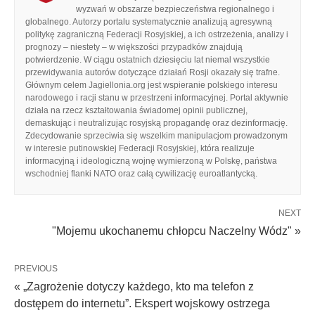
wyzwań w obszarze bezpieczeństwa regionalnego i
globalnego. Autorzy portalu systematycznie analizują agresywną
politykę zagraniczną Federacji Rosyjskiej, a ich ostrzeżenia, analizy i
prognozy – niestety – w większości przypadków znajdują
potwierdzenie. W ciągu ostatnich dziesięciu lat niemal wszystkie
przewidywania autorów dotyczące działań Rosji okazały się trafne.
Głównym celem Jagiellonia.org jest wspieranie polskiego interesu
narodowego i racji stanu w przestrzeni informacyjnej. Portal aktywnie
działa na rzecz kształtowania świadomej opinii publicznej,
demaskując i neutralizując rosyjską propagandę oraz dezinformację.
Zdecydowanie sprzeciwia się wszelkim manipulacjom prowadzonym
w interesie putinowskiej Federacji Rosyjskiej, która realizuje
informacyjną i ideologiczną wojnę wymierzoną w Polskę, państwa
wschodniej flanki NATO oraz całą cywilizację euroatlantycką.
NEXT
"Mojemu ukochanemu chłopcu Naczelny Wódz" »
PREVIOUS
« „Zagrożenie dotyczy każdego, kto ma telefon z
dostępem do internetu”. Ekspert wojskowy ostrzega