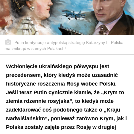
Putin kontynuuje antypolską strategię Katarzyny II. Polska
ma zniknąć w samych Polakach!
Wchłonięcie ukraińskiego półwyspu jest
precedensem, który kiedyś może uzasadnić
historyczne roszczenia Rosji wobec Polski.
Jeśli teraz Putin cynicznie kłamie, że „Krym to
ziemia rdzennie rosyjska”, to kiedyś może
zadeklarować coś podobnego także o „Kraju
Nadwiślańskim”, ponieważ zarówno Krym, jak i
Polska zostały zajęte przez Rosję w drugiej