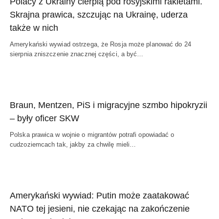
Polacy z Ukrainy cierpią pod rosyjskimi rakietami.
Skrajna prawica, szczując na Ukrainę, uderza
także w nich
Amerykański wywiad ostrzega, że Rosja może planować do 24
sierpnia zniszczenie znacznej części, a być…
Braun, Mentzen, PiS i migracyjne szmbo hipokryzii
– były oficer SKW
Polska prawica w wojnie o migrantów potrafi opowiadać o
cudzoziemcach tak, jakby za chwilę mieli…
Amerykański wywiad: Putin może zaatakować
NATO tej jesieni, nie czekając na zakończenie