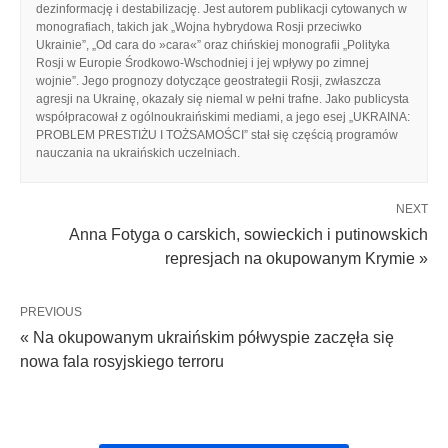
dezinformację i destabilizację. Jest autorem publikacji cytowanych w
monografiach, takich jak „Wojna hybrydowa Rosji przeciwko
Ukrainie”, „Od cara do »cara«” oraz chińskiej monografii „Polityka
Rosji w Europie Środkowo-Wschodniej i jej wpływy po zimnej
wojnie”. Jego prognozy dotyczące geostrategii Rosji, zwłaszcza
agresji na Ukrainę, okazały się niemal w pełni trafne. Jako publicysta
współpracował z ogólnoukraińskimi mediami, a jego esej „UKRAINA:
PROBLEM PRESTIŻU I TOŻSAMOŚCI” stał się częścią programów
nauczania na ukraińskich uczelniach.
NEXT
Anna Fotyga o carskich, sowieckich i putinowskich
represjach na okupowanym Krymie »
PREVIOUS
« Na okupowanym ukraińskim półwyspie zaczęła się
nowa fala rosyjskiego terroru