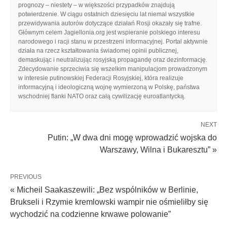
prognozy – niestety – w większości przypadków znajdują
potwierdzenie. W ciągu ostatnich dziesięciu lat niemal wszystkie
przewidywania autorów dotyczące działań Rosji okazały się trafne.
Głównym celem Jagiellonia.org jest wspieranie polskiego interesu
narodowego i racji stanu w przestrzeni informacyjnej. Portal aktywnie
działa na rzecz kształtowania świadomej opinii publicznej,
demaskując i neutralizując rosyjską propagandę oraz dezinformację.
Zdecydowanie sprzeciwia się wszelkim manipulacjom prowadzonym
w interesie putinowskiej Federacji Rosyjskiej, która realizuje
informacyjną i ideologiczną wojnę wymierzoną w Polskę, państwa
wschodniej flanki NATO oraz całą cywilizację euroatlantycką.
NEXT
Putin: „W dwa dni mogę wprowadzić wojska do
Warszawy, Wilna i Bukaresztu” »
PREVIOUS
« Micheil Saakaszewili: „Bez wspólników w Berlinie,
Brukseli i Rzymie kremlowski wampir nie ośmieliłby się
wychodzić na codzienne krwawe polowanie”