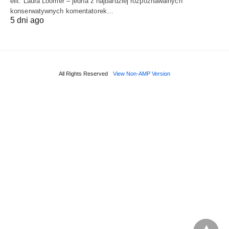
elit. Laura Loomer – jedna z najbardziej rozpoznawalnych
konserwatywnych komentatorek…
5 dni ago
All Rights Reserved
View Non-AMP Version