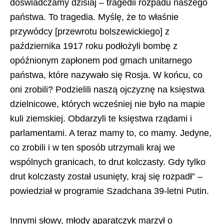
doświadczamy dzisiaj – tragedii rozpadu naszego
państwa. To tragedia. Myślę, że to właśnie
przywódcy [przewrotu bolszewickiego] z
października 1917 roku podłożyli bombę z
opóźnionym zapłonem pod gmach unitarnego
państwa, które nazywało się Rosja. W końcu, co
oni zrobili? Podzielili naszą ojczyznę na księstwa
dzielnicowe, których wcześniej nie było na mapie
kuli ziemskiej. Obdarzyli te księstwa rządami i
parlamentami. A teraz mamy to, co mamy. Jedyne,
co zrobili i w ten sposób utrzymali kraj we
wspólnych granicach, to drut kolczasty. Gdy tylko
drut kolczasty został usunięty, kraj się rozpadł” –
powiedział w programie Szadchana 39-letni Putin.
Innymi słowy, młody aparatczyk marzył o