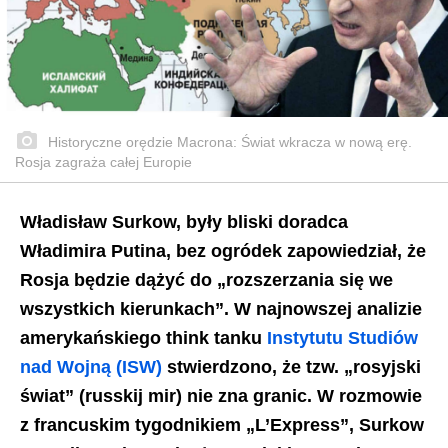
Historyczne orędzie Macrona: Świat wkracza w nową erę.
Rosja zagraża całej Europie
Władisław Surkow, były bliski doradca
Władimira Putina, bez ogródek zapowiedział, że
Rosja będzie dążyć do „rozszerzania się we
wszystkich kierunkach”. W najnowszej analizie
amerykańskiego think tanku
Instytutu Studiów
nad Wojną (ISW)
stwierdzono, że tzw. „rosyjski
świat” (russkij mir) nie zna granic. W rozmowie
z francuskim tygodnikiem „L’Express”, Surkow