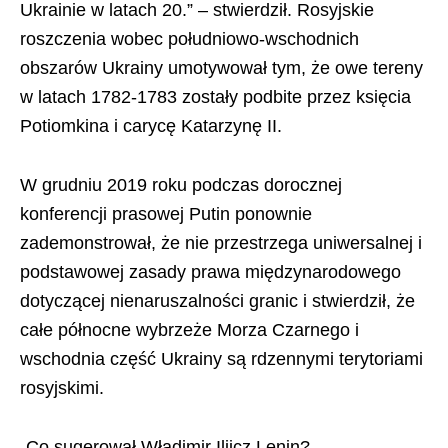
Ukrainie w latach 20.” – stwierdził. Rosyjskie
roszczenia wobec południowo-wschodnich
obszarów Ukrainy umotywował tym, że owe tereny
w latach 1782-1783 zostały podbite przez księcia
Potiomkina i carycę Katarzynę II.
W grudniu 2019 roku podczas dorocznej
konferencji prasowej Putin ponownie
zademonstrował, że nie przestrzega uniwersalnej i
podstawowej zasady prawa międzynarodowego
dotyczącej nienaruszalności granic i stwierdził, że
całe północne wybrzeże Morza Czarnego i
wschodnia część Ukrainy są rdzennymi terytoriami
rosyjskimi.
„Co sugerował Władimir Iljicz Lenin?