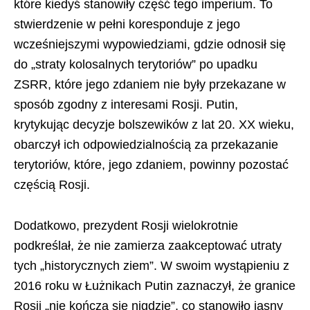
które kiedyś stanowiły część tego imperium. To
stwierdzenie w pełni koresponduje z jego
wcześniejszymi wypowiedziami, gdzie odnosił się
do „straty kolosalnych terytoriów” po upadku
ZSRR, które jego zdaniem nie były przekazane w
sposób zgodny z interesami Rosji. Putin,
krytykując decyzje bolszewików z lat 20. XX wieku,
obarczył ich odpowiedzialnością za przekazanie
terytoriów, które, jego zdaniem, powinny pozostać
częścią Rosji.
Dodatkowo, prezydent Rosji wielokrotnie
podkreślał, że nie zamierza zaakceptować utraty
tych „historycznych ziem”. W swoim wystąpieniu z
2016 roku w Łużnikach Putin zaznaczył, że granice
Rosji „nie kończą się nigdzie”, co stanowiło jasny