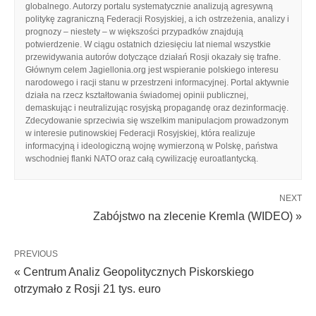
globalnego. Autorzy portalu systematycznie analizują agresywną
politykę zagraniczną Federacji Rosyjskiej, a ich ostrzeżenia, analizy i
prognozy – niestety – w większości przypadków znajdują
potwierdzenie. W ciągu ostatnich dziesięciu lat niemal wszystkie
przewidywania autorów dotyczące działań Rosji okazały się trafne.
Głównym celem Jagiellonia.org jest wspieranie polskiego interesu
narodowego i racji stanu w przestrzeni informacyjnej. Portal aktywnie
działa na rzecz kształtowania świadomej opinii publicznej,
demaskując i neutralizując rosyjską propagandę oraz dezinformację.
Zdecydowanie sprzeciwia się wszelkim manipulacjom prowadzonym
w interesie putinowskiej Federacji Rosyjskiej, która realizuje
informacyjną i ideologiczną wojnę wymierzoną w Polskę, państwa
wschodniej flanki NATO oraz całą cywilizację euroatlantycką.
NEXT
Zabójstwo na zlecenie Kremla (WIDEO) »
PREVIOUS
« Centrum Analiz Geopolitycznych Piskorskiego
otrzymało z Rosji 21 tys. euro