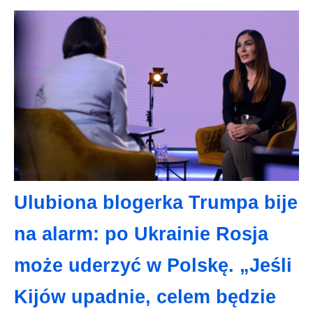
Ulubiona blogerka Trumpa bije
na alarm: po Ukrainie Rosja
może uderzyć w Polskę. „Jeśli
Kijów upadnie, celem będzie