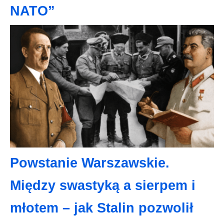
NATO”
Powstanie Warszawskie.
Między swastyką a sierpem i
młotem – jak Stalin pozwolił