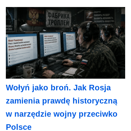
Wołyń jako broń. Jak Rosja
zamienia prawdę historyczną
w narzędzie wojny przeciwko
Polsce