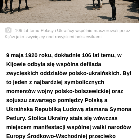
106 lat temu Polacy i Ukraińcy wspólnie maszerowali przez
Kijów jako zwycięzcy nad rosyjskimi bolszewikami
9 maja 1920 roku, dokładnie 106 lat temu, w
Kijowie odbyła się wspólna defilada
zwycięskich oddziałów polsko-ukraińskich. Był
to jeden z najbardziej symbolicznych
momentów wojny polsko-bolszewickiej oraz
sojuszu zawartego pomiędzy Polską a
Ukraińską Republiką Ludową atamana Symona
Petlury. Stolica Ukrainy stała się wówczas
miejscem manifestacji wspólnej walki narodów
Europy Środkowo-Wschodniej przeciwko