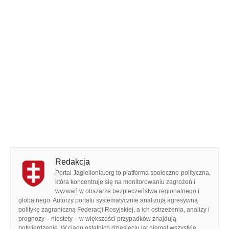
Redakcja
Portal Jagiellonia.org to platforma społeczno-polityczna,
która koncentruje się na monitorowaniu zagrożeń i
wyzwań w obszarze bezpieczeństwa regionalnego i
globalnego. Autorzy portalu systematycznie analizują agresywną
politykę zagraniczną Federacji Rosyjskiej, a ich ostrzeżenia, analizy i
prognozy – niestety – w większości przypadków znajdują
potwierdzenie. W ciągu ostatnich dziesięciu lat niemal wszystkie