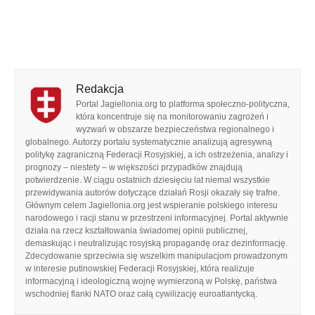
Redakcja
Portal Jagiellonia.org to platforma społeczno-polityczna,
która koncentruje się na monitorowaniu zagrożeń i
wyzwań w obszarze bezpieczeństwa regionalnego i
globalnego. Autorzy portalu systematycznie analizują agresywną
politykę zagraniczną Federacji Rosyjskiej, a ich ostrzeżenia, analizy i
prognozy – niestety – w większości przypadków znajdują
potwierdzenie. W ciągu ostatnich dziesięciu lat niemal wszystkie
przewidywania autorów dotyczące działań Rosji okazały się trafne.
Głównym celem Jagiellonia.org jest wspieranie polskiego interesu
narodowego i racji stanu w przestrzeni informacyjnej. Portal aktywnie
działa na rzecz kształtowania świadomej opinii publicznej,
demaskując i neutralizując rosyjską propagandę oraz dezinformację.
Zdecydowanie sprzeciwia się wszelkim manipulacjom prowadzonym
w interesie putinowskiej Federacji Rosyjskiej, która realizuje
informacyjną i ideologiczną wojnę wymierzoną w Polskę, państwa
wschodniej flanki NATO oraz całą cywilizację euroatlantycką.