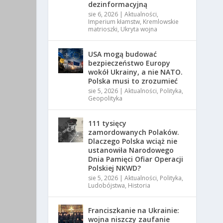
dezinformacyjną
sie 6, 2026
|
Aktualności
,
Imperium kłamstw
,
Kremlowskie
matrioszki
,
Ukryta wojna
USA mogą budować
bezpieczeństwo Europy
wokół Ukrainy, a nie NATO.
Polska musi to zrozumieć
sie 5, 2026
|
Aktualności
,
Polityka
,
Geopolityka
111 tysięcy
zamordowanych Polaków.
Dlaczego Polska wciąż nie
ustanowiła Narodowego
Dnia Pamięci Ofiar Operacji
Polskiej NKWD?
sie 5, 2026
|
Aktualności
,
Polityka
,
Ludobójstwa
,
Historia
Franciszkanie na Ukrainie:
wojna niszczy zaufanie