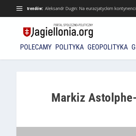
Aleksandr Dugin: Na eurazjatyckim kontynencie 
trendów:
POLECAMY
POLITYKA
GEOPOLITYKA
G
Markiz Astolphe