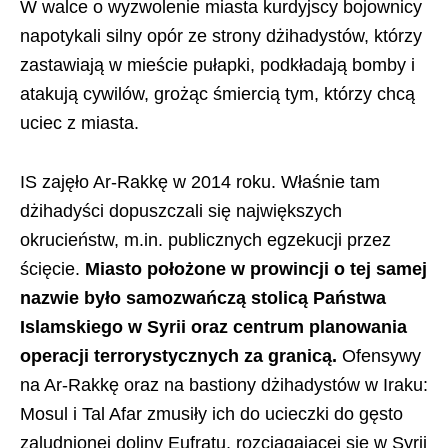
W walce o wyzwolenie miasta kurdyjscy bojownicy
napotykali silny opór ze strony dżihadystów, którzy
zastawiają w mieście pułapki, podkładają bomby i
atakują cywilów, grożąc śmiercią tym, którzy chcą
uciec z miasta.
IS zajęło Ar-Rakkę w 2014 roku. Właśnie tam
dżihadyści dopuszczali się największych
okrucieństw, m.in. publicznych egzekucji przez
ścięcie.
Miasto położone w prowincji o tej samej
nazwie było samozwańczą stolicą Państwa
Islamskiego w Syrii oraz centrum planowania
operacji terrorystycznych za granicą.
Ofensywy
na Ar-Rakkę oraz na bastiony dżihadystów w Iraku:
Mosul i Tal Afar zmusiły ich do ucieczki do gęsto
zaludnionej doliny Eufratu, rozciągającej się w Syrii