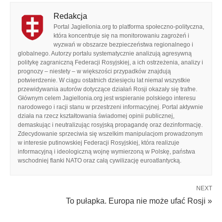
Redakcja
Portal Jagiellonia.org to platforma społeczno-polityczna,
która koncentruje się na monitorowaniu zagrożeń i
wyzwań w obszarze bezpieczeństwa regionalnego i
globalnego. Autorzy portalu systematycznie analizują agresywną
politykę zagraniczną Federacji Rosyjskiej, a ich ostrzeżenia, analizy i
prognozy – niestety – w większości przypadków znajdują
potwierdzenie. W ciągu ostatnich dziesięciu lat niemal wszystkie
przewidywania autorów dotyczące działań Rosji okazały się trafne.
Głównym celem Jagiellonia.org jest wspieranie polskiego interesu
narodowego i racji stanu w przestrzeni informacyjnej. Portal aktywnie
działa na rzecz kształtowania świadomej opinii publicznej,
demaskując i neutralizując rosyjską propagandę oraz dezinformację.
Zdecydowanie sprzeciwia się wszelkim manipulacjom prowadzonym
w interesie putinowskiej Federacji Rosyjskiej, która realizuje
informacyjną i ideologiczną wojnę wymierzoną w Polskę, państwa
wschodniej flanki NATO oraz całą cywilizację euroatlantycką.
NEXT
To pułapka. Europa nie może ufać Rosji »