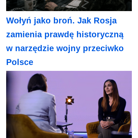
Wołyń jako broń. Jak Rosja
zamienia prawdę historyczną
w narzędzie wojny przeciwko
Polsce