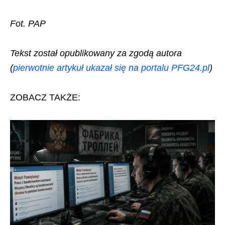
Fot. PAP
Tekst został opublikowany za zgodą autora
(
pierwotnie artykuł ukazał się na portalu PFG24.pl
)
ZOBACZ TAKŻE: