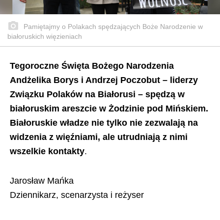
Pamiętajmy o Polakach spędzających Boże Narodzenie w
białoruskich więzieniach
Tegoroczne Święta Bożego Narodzenia
Andżelika Borys i Andrzej Poczobut – liderzy
Związku Polaków na Białorusi – spędzą w
białoruskim areszcie w Żodzinie pod Mińskiem.
Białoruskie władze nie tylko nie zezwalają na
widzenia z więźniami, ale utrudniają z nimi
wszelkie kontakty
.
Jarosław Mańka
Dziennikarz, scenarzysta i reżyser