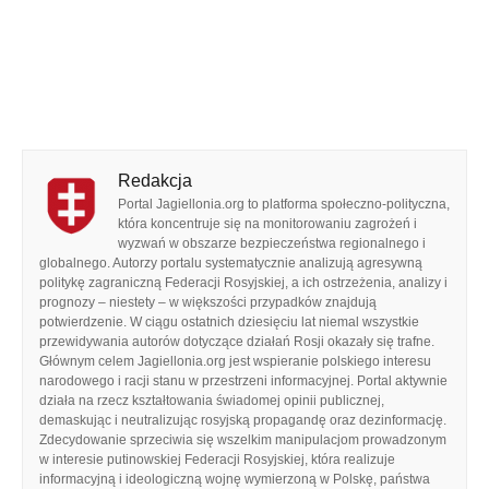
Redakcja
Portal Jagiellonia.org to platforma społeczno-polityczna,
która koncentruje się na monitorowaniu zagrożeń i
wyzwań w obszarze bezpieczeństwa regionalnego i
globalnego. Autorzy portalu systematycznie analizują agresywną
politykę zagraniczną Federacji Rosyjskiej, a ich ostrzeżenia, analizy i
prognozy – niestety – w większości przypadków znajdują
potwierdzenie. W ciągu ostatnich dziesięciu lat niemal wszystkie
przewidywania autorów dotyczące działań Rosji okazały się trafne.
Głównym celem Jagiellonia.org jest wspieranie polskiego interesu
narodowego i racji stanu w przestrzeni informacyjnej. Portal aktywnie
działa na rzecz kształtowania świadomej opinii publicznej,
demaskując i neutralizując rosyjską propagandę oraz dezinformację.
Zdecydowanie sprzeciwia się wszelkim manipulacjom prowadzonym
w interesie putinowskiej Federacji Rosyjskiej, która realizuje
informacyjną i ideologiczną wojnę wymierzoną w Polskę, państwa