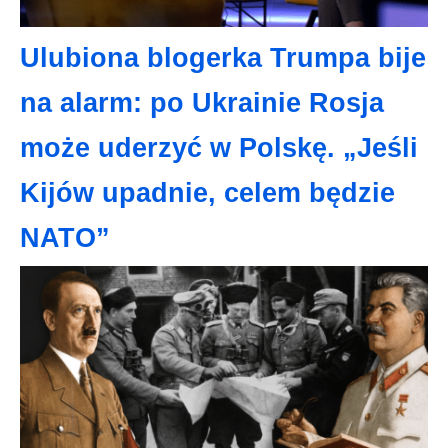
Ulubiona blogerka Trumpa bije
na alarm: po Ukrainie Rosja
może uderzyć w Polskę. „Jeśli
Kijów upadnie, celem będzie
NATO”