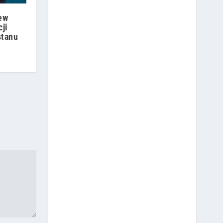
ew
ji
stanu