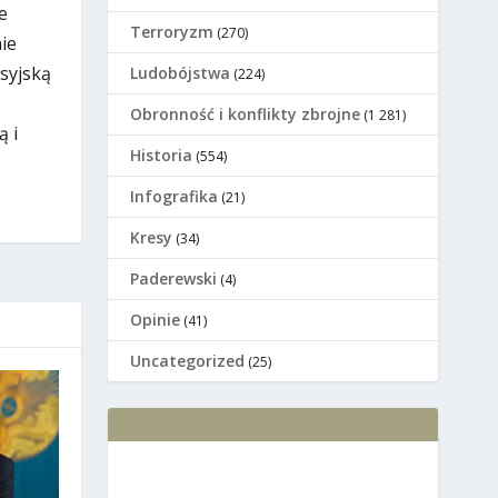
e
Terroryzm
(270)
ie
osyjską
Ludobójstwa
(224)
Оbronność i konflikty zbrojne
(1 281)
ą i
Historia
(554)
Infografika
(21)
Kresy
(34)
Paderewski
(4)
Opinie
(41)
Uncategorized
(25)