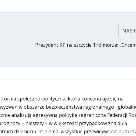
NAS
Prezydent RP na szczycie Trójmorza: „Chcemy
latforma społeczno-polityczna, która koncentruje się na
wyzwań w obszarze bezpieczeństwa regionalnego i globaln
znie analizują agresywną politykę zagraniczną Federacji Rosy
i prognozy – niestety – w większości przypadków znajdują
atnich dziesięciu lat niemal wszystkie przewidywania autoró