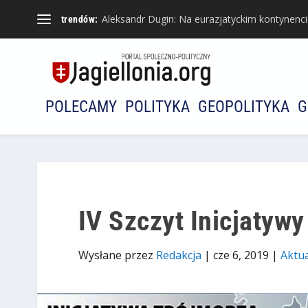
Aleksandr Dugin: Na eurazjatyckim kontynencie 
trendów:
POLECAMY
POLITYKA
GEOPOLITYKA
G
IV Szczyt Inicjatyw
Wysłane przez
Redakcja
|
cze 6, 2019
|
Aktua