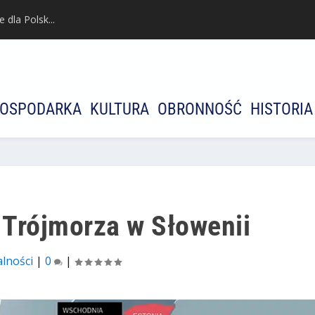
dla Polsk...
OSPODARKA
KULTURA
OBRONNOŚĆ
HISTORIA
y Trójmorza w Słowenii
lności
|
0
|