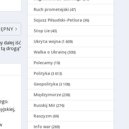
Ruch prometejski
(47)
Sojusz Piłsudski–Petlura
(36)
TĘPNY
Stop Lie
(43)
Ukryta wojna
(1 609)
 dalej iść
tą drogą”
Walka o Ukrainę
(300)
Polecamy
(19)
Polityka
(3 613)
Geopolityka
(3 108)
Międzymorze
(238)
ego.
Russkij Mir
(276)
jskiej,
Raszyzm
(69)
w
Info war
(269)