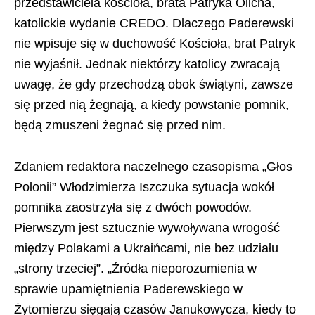
przedstawiciela kościoła, brata Patryka Olicha,
katolickie wydanie CREDO. Dlaczego Paderewski
nie wpisuje się w duchowość Kościoła, brat Patryk
nie wyjaśnił. Jednak niektórzy katolicy zwracają
uwagę, że gdy przechodzą obok świątyni, zawsze
się przed nią żegnają, a kiedy powstanie pomnik,
będą zmuszeni żegnać się przed nim.
Zdaniem redaktora naczelnego czasopisma „Głos
Polonii” Włodzimierza Iszczuka sytuacja wokół
pomnika zaostrzyła się z dwóch powodów.
Pierwszym jest sztucznie wywoływana wrogość
między Polakami a Ukraińcami, nie bez udziału
„strony trzeciej”. „Źródła nieporozumienia w
sprawie upamiętnienia Paderewskiego w
Żytomierzu sięgają czasów Janukowycza, kiedy to