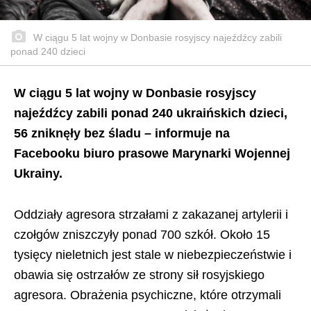
W ciągu 5 lat wojny w Donbasie rosyjscy najeźdźcy zabili
ponad 240 dzieci
W ciągu 5 lat wojny w Donbasie rosyjscy
najeźdźcy zabili ponad 240 ukraińskich dzieci,
56 zniknęły bez śladu – informuje na
Facebooku biuro prasowe Marynarki Wojennej
Ukrainy.
Oddziały agresora strzałami z zakazanej artylerii i
czołgów zniszczyły ponad 700 szkół. Około 15
tysięcy nieletnich jest stale w niebezpieczeństwie i
obawia się ostrzałów ze strony sił rosyjskiego
agresora. Obrażenia psychiczne, które otrzymali