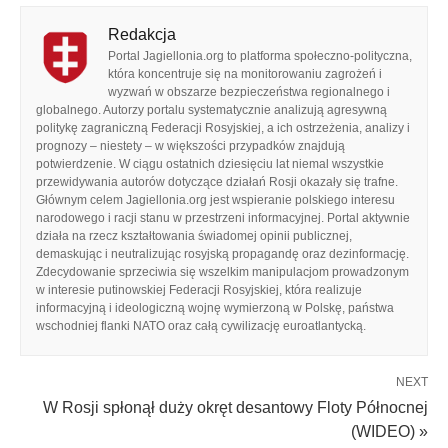
Redakcja
Portal Jagiellonia.org to platforma społeczno-polityczna,
która koncentruje się na monitorowaniu zagrożeń i
wyzwań w obszarze bezpieczeństwa regionalnego i
globalnego. Autorzy portalu systematycznie analizują agresywną
politykę zagraniczną Federacji Rosyjskiej, a ich ostrzeżenia, analizy i
prognozy – niestety – w większości przypadków znajdują
potwierdzenie. W ciągu ostatnich dziesięciu lat niemal wszystkie
przewidywania autorów dotyczące działań Rosji okazały się trafne.
Głównym celem Jagiellonia.org jest wspieranie polskiego interesu
narodowego i racji stanu w przestrzeni informacyjnej. Portal aktywnie
działa na rzecz kształtowania świadomej opinii publicznej,
demaskując i neutralizując rosyjską propagandę oraz dezinformację.
Zdecydowanie sprzeciwia się wszelkim manipulacjom prowadzonym
w interesie putinowskiej Federacji Rosyjskiej, która realizuje
informacyjną i ideologiczną wojnę wymierzoną w Polskę, państwa
wschodniej flanki NATO oraz całą cywilizację euroatlantycką.
NEXT
W Rosji spłonął duży okręt desantowy Floty Północnej
(WIDEO) »