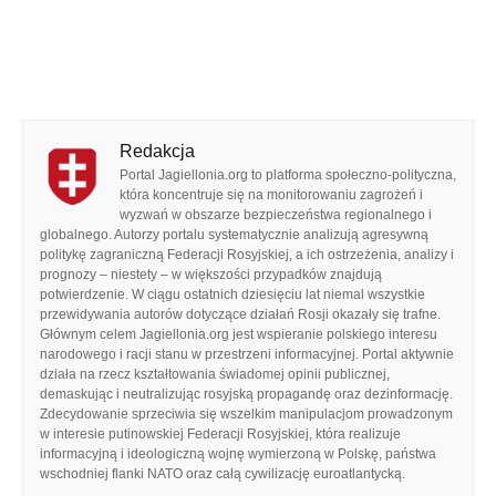
Redakcja
Portal Jagiellonia.org to platforma społeczno-polityczna,
która koncentruje się na monitorowaniu zagrożeń i
wyzwań w obszarze bezpieczeństwa regionalnego i
globalnego. Autorzy portalu systematycznie analizują agresywną
politykę zagraniczną Federacji Rosyjskiej, a ich ostrzeżenia, analizy i
prognozy – niestety – w większości przypadków znajdują
potwierdzenie. W ciągu ostatnich dziesięciu lat niemal wszystkie
przewidywania autorów dotyczące działań Rosji okazały się trafne.
Głównym celem Jagiellonia.org jest wspieranie polskiego interesu
narodowego i racji stanu w przestrzeni informacyjnej. Portal aktywnie
działa na rzecz kształtowania świadomej opinii publicznej,
demaskując i neutralizując rosyjską propagandę oraz dezinformację.
Zdecydowanie sprzeciwia się wszelkim manipulacjom prowadzonym
w interesie putinowskiej Federacji Rosyjskiej, która realizuje
informacyjną i ideologiczną wojnę wymierzoną w Polskę, państwa
wschodniej flanki NATO oraz całą cywilizację euroatlantycką.