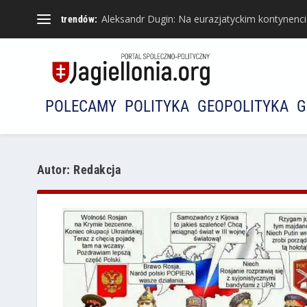
Aleksandr Dugin: Na eurazjatyckim kontynencie 
trendów:
POLECAMY
POLITYKA
GEOPOLITYKA
G
Autor:
Redakcja