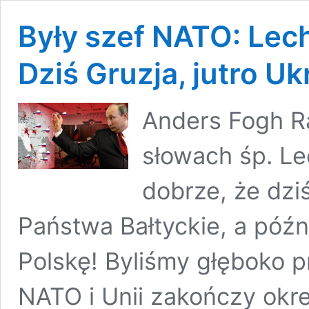
Były szef NATO: Lech
Dziś Gruzja, jutro U
Anders Fogh R
słowach śp. L
dobrze, że dziś
Państwa Bałtyckie, a późni
Polskę! Byliśmy głęboko p
NATO i Unii zakończy okre