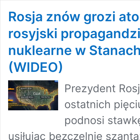
Rosja znów grozi a
rosyjski propagandzi
nuklearne w Stanac
(WIDEO)
Prezydent Rosj
ostatnich pięc
podnosi stawk
usiłując bezczelnie szant