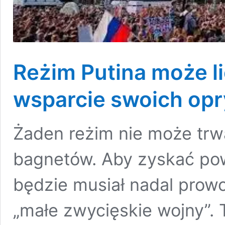
Reżim Putina może l
wsparcie swoich opr
Żaden reżim nie może trw
bagnetów. Aby zyskać po
będzie musiał nadal prowo
„małe zwycięskie wojny”.