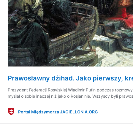
Prawosławny dżihad. Jako pierwszy, kre
Prezydent Federacji Rosyjskiej Władimir Putin podczas rozmowy 
myślał o sobie inaczej niż jako o Rosjaninie. Wszyscy byli prawosł
Portal Międzymorza JAGIELLONIA.ORG