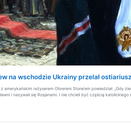
w na wschodzie Ukrainy przelał ostiarius
z amerykańskim reżyserem Oliverem Stone’em powiedział: „Gdy ziemie
awni i nazywali się Rosjanami. I nie chcieli być częścią katolickiego 