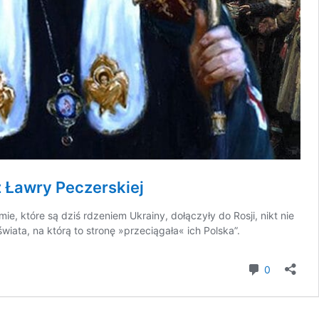
z Ławry Peczerskiej
, które są dziś rdzeniem Ukrainy, dołączyły do Rosji, nikt nie
świata, na którą to stronę »przeciągała« ich Polska”.
komentar
0